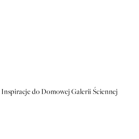
50%*
Abstract Lines No3 Plakat
Od 26,98 zł
53,95 zł
Inspiracje do Domowej Galerii Ściennej