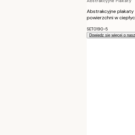
Abstrakcyjne Plakaty
70x100 cm
Abstrakcyjne plakaty
100x150 cm
powierzchni w ciepły
SET0190-5
Dowiedz się więcej o nas