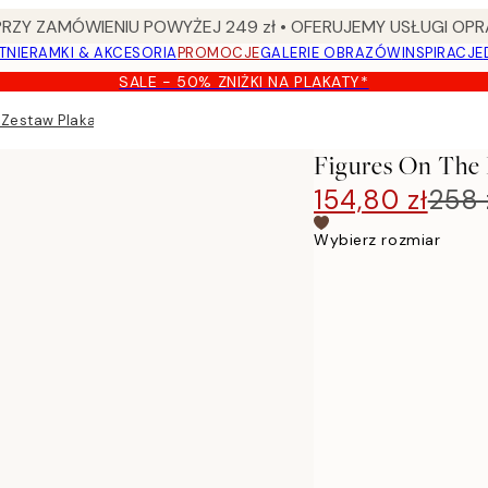
Y ZAMÓWIENIU POWYŻEJ 249 zł • OFERUJEMY USŁUGI OPR
TNIE
RAMKI & AKCESORIA
PROMOCJE
GALERIE OBRAZÓW
INSPIRACJE
SALE - 50% ZNIŻKI NA PLAKATY*
n Zestaw Plakatów
Figures On The
154,80 zł
258 
Wybierz rozmiar