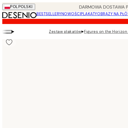
Skip
DARMOWA DOSTAWA PRZ
POL
POLSKI
to
BESTSELLERY
NOWOŚCI
PLAKATY
OBRAZY NA PŁÓ
main
content.
▸
▸
Zestaw plakatów
Figures on the Horizo