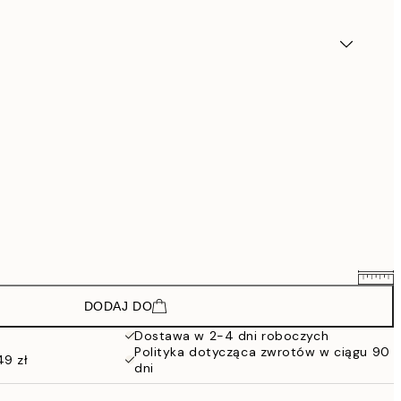
DODAJ DO
154,80 zł
258 zł
Dostawa w 2-4 dni roboczych
Polityka dotycząca zwrotów w ciągu 90
273,60 zł
49 zł
dni
456 zł
370,80 zł