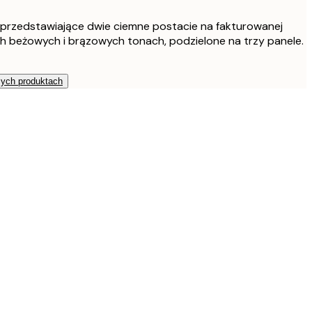
618 zł
 przedstawiające dwie ciemne postacie na fakturowanej
952,20 zł
ch beżowych i brązowych tonach, podzielone na trzy panele.
1587 zł
zych produktach