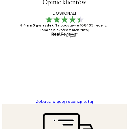
Opinie klientów
DOSKONALI
4.4 na 5 gwiazdek
Na podstawie 108435 recenzji.
Zobacz niektóre z nich tutaj.
Zweryfikowany kupujący
Opinie
klientów
Excellent quality at a nice price
20 kwi
Magdalena B
Zobacz więcej recenzji tutaj