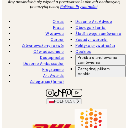
Aby dowiedzieć się więcej o przetwarzaniu danych osobowych,
przeczytaj naszą
Polityce Prywatności
.
O nas
Desenio Art Advice
Prasa
Obsługa klienta
Wydawca
Śledź swoje zamówienie
Career
Zasady i warunki
Zrównoważony rozwój
Polityka prywatności
Oświadczenie o
Cookies
Dostępności
Prośba o anulowanie
zamówienia
Desenio Ambassador
Zarządzaj plikami
Programme
cookie
Art Awards
Zaloguj się (firma)
POL
POLSKI