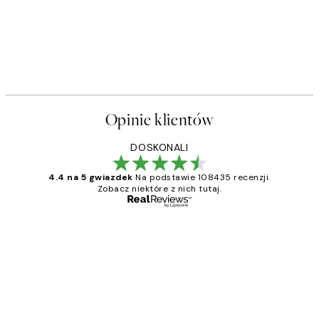
Opinie klientów
DOSKONALI
4.4 na 5 gwiazdek
Na podstawie 108435 recenzji.
Zobacz niektóre z nich tutaj.
Zweryfikowany kupujący
Opinie
klientów
Excellent quality at a nice price