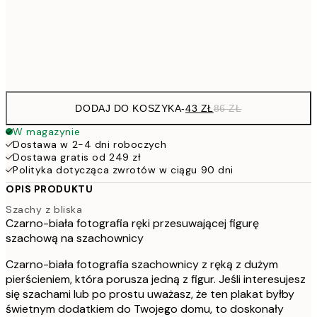
15
Frame
options
DODAJ DO KOSZYKA
-
43 ZŁ
86 ZŁ
W magazynie
Dostawa w 2-4 dni roboczych
Dostawa gratis od 249 zł
Polityka dotycząca zwrotów w ciągu 90 dni
OPIS PRODUKTU
Szachy z bliska
Czarno-biała fotografia ręki przesuwającej figurę
szachową na szachownicy
Czarno-biała fotografia szachownicy z ręką z dużym
pierścieniem, która porusza jedną z figur. Jeśli interesujesz
się szachami lub po prostu uważasz, że ten plakat byłby
świetnym dodatkiem do Twojego domu, to doskonały