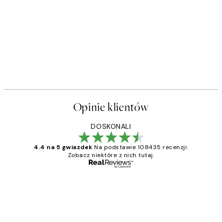
Opinie klientów
DOSKONALI
4.4 na 5 gwiazdek
Na podstawie 108435 recenzji.
Zobacz niektóre z nich tutaj.
Zweryfikowany kupujący
Opinie
klientów
Excellent quality at a nice price