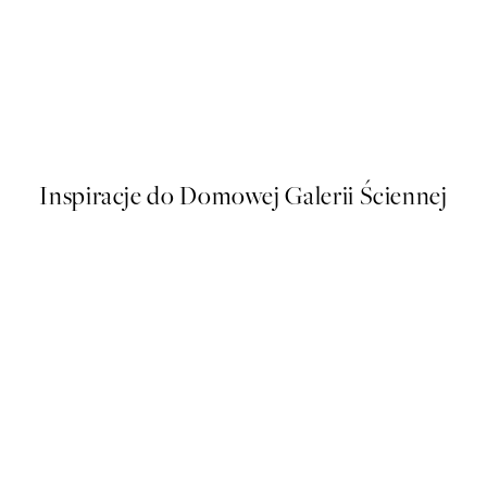
-70%
Outlet
Possibilities Plakat
Od 16,18 zł
53,95 zł
Inspiracje do Domowej Galerii Ściennej