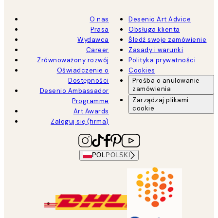
O nas
Desenio Art Advice
Prasa
Obsługa klienta
Wydawca
Śledź swoje zamówienie
Career
Zasady i warunki
Zrównoważony rozwój
Polityka prywatności
Oświadczenie o
Cookies
Dostępności
Prośba o anulowanie
zamówienia
Desenio Ambassador
Zarządzaj plikami
Programme
cookie
Art Awards
Zaloguj się (firma)
POL
POLSKI