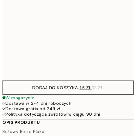
53,
4
30x40 cm
7
50x70 cm
15
264,5
100x150 cm
52
Frame
options
DODAJ DO KOSZYKA
-
16 ZŁ
32 ZŁ
W magazynie
Dostawa w 2-4 dni roboczych
Dostawa gratis od 249 zł
Polityka dotycząca zwrotów w ciągu 90 dni
OPIS PRODUKTU
Beżowy Retro Plakat