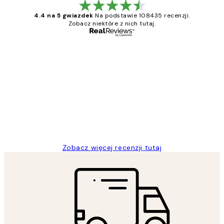
4.4 na 5 gwiazdek
Na podstawie 108435 recenzji.
Zobacz niektóre z nich tutaj.
Zweryfikowany kupujący
Opinie
klientów
Excellent quality at a nice price
20 kwi
Magdalena B
Zobacz więcej recenzji tutaj