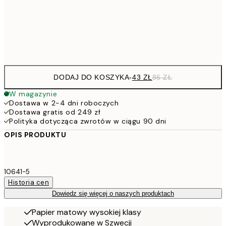
15
Frame
options
DODAJ DO KOSZYKA
-
43 ZŁ
86 ZŁ
W magazynie
Dostawa w 2-4 dni roboczych
Dostawa gratis od 249 zł
Polityka dotycząca zwrotów w ciągu 90 dni
OPIS PRODUKTU
10641-5
Historia cen
Dowiedz się więcej o naszych produktach
Papier matowy wysokiej klasy
Wyprodukowane w Szwecji