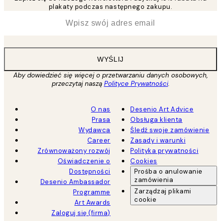
plakaty podczas następnego zakupu.
*
Email
WYŚLIJ
Aby dowiedzieć się więcej o przetwarzaniu danych osobowych,
przeczytaj naszą
Polityce Prywatności
.
O nas
Desenio Art Advice
Prasa
Obsługa klienta
Wydawca
Śledź swoje zamówienie
Career
Zasady i warunki
Zrównoważony rozwój
Polityka prywatności
Oświadczenie o
Cookies
Dostępności
Prośba o anulowanie
zamówienia
Desenio Ambassador
Zarządzaj plikami
Programme
cookie
Art Awards
Zaloguj się (firma)