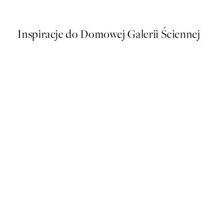
Od 26,98 zł
53,95 zł
Inspiracje do Domowej Galerii Ściennej