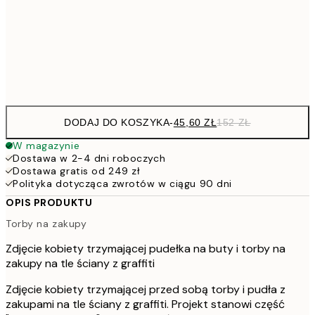
68,4
70x100 cm
22
Frame
options
DODAJ DO KOSZYKA
-
45,60 ZŁ
152 ZŁ
W magazynie
Dostawa w 2-4 dni roboczych
Dostawa gratis od 249 zł
Polityka dotycząca zwrotów w ciągu 90 dni
OPIS PRODUKTU
Torby na zakupy
Zdjęcie kobiety trzymającej pudełka na buty i torby na
zakupy na tle ściany z graffiti
Zdjęcie kobiety trzymającej przed sobą torby i pudła z
zakupami na tle ściany z graffiti. Projekt stanowi część