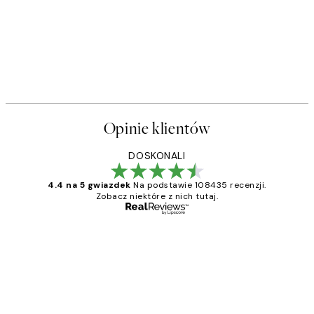
Opinie klientów
DOSKONALI
4.4 na 5 gwiazdek
Na podstawie 108435 recenzji.
Zobacz niektóre z nich tutaj.
Zweryfikowany kupujący
Opinie
klientów
Excellent quality at a nice price