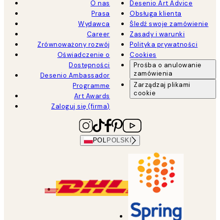
O nas
Desenio Art Advice
Prasa
Obsługa klienta
Wydawca
Śledź swoje zamówienie
Career
Zasady i warunki
Zrównoważony rozwój
Polityka prywatności
Oświadczenie o
Cookies
Dostępności
Prośba o anulowanie
zamówienia
Desenio Ambassador
Zarządzaj plikami
Programme
cookie
Art Awards
Zaloguj się (firma)
POL
POLSKI