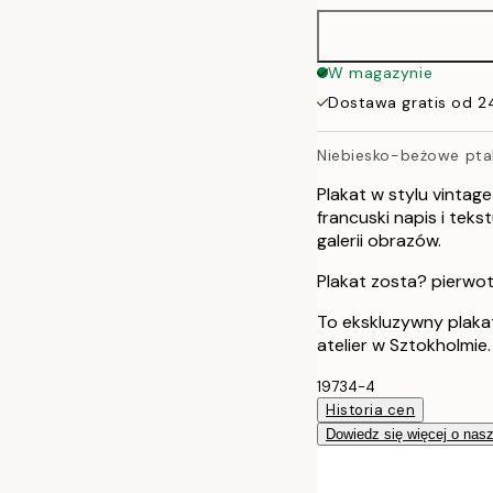
50x70 cm
W magazynie
Dostawa gratis od 2
Niebiesko-beżowe ptak
Plakat w stylu vintag
francuski napis i tek
galerii obrazów.
Plakat zosta? pierwo
To ekskluzywny plaka
atelier w Sztokholmie.
19734-4
Historia cen
Dowiedz się więcej o nas