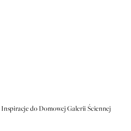
NOWOSCI
Flightmode Plakat
Od 64,45 zł
Inspiracje do Domowej Galerii Ściennej