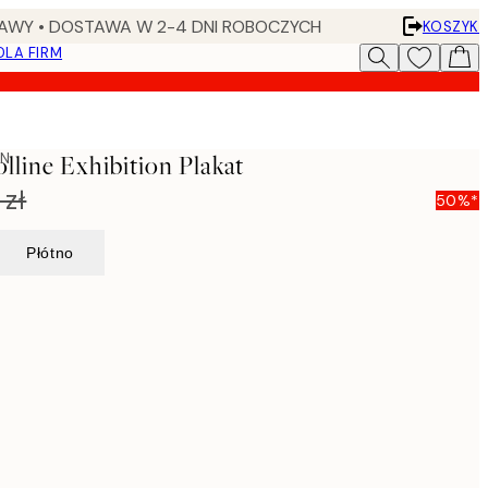
AWY • DOSTAWA W 2-4 DNI ROBOCZYCH
KOSZYK
DLA FIRM
ON
lline Exhibition Plakat
 zł
50%*
Płótno