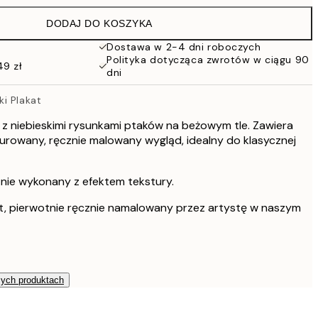
97 zł
DODAJ DO KOSZYKA
76 zł
152 zł
Dostawa w 2-4 dni roboczych
Polityka dotycząca zwrotów w ciągu 90
49 zł
dni
i Plakat
e z niebieskimi rysunkami ptaków na beżowym tle. Zawiera
sturowany, ręcznie malowany wygląd, idealny do klasycznej
tnie wykonany z efektem tekstury.
t, pierwotnie ręcznie namalowany przez artystę w naszym
zych produktach