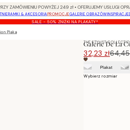
Y ZAMÓWIENIU POWYŻEJ 249 zł • OFERUJEMY USŁUGI OPR
TNIE
RAMKI & AKCESORIA
PROMOCJE
GALERIE OBRAZÓW
INSPIRACJE
SALE - 50% ZNIŻKI NA PLAKATY*
tion Plakat
THE STYLIST COLLECTI
Galerie De La Co
32,23 zł
64,45
Plakat
Wybierz rozmiar