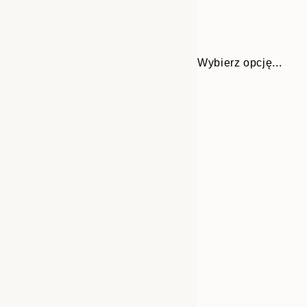
Wybierz opcję...
Frame
21x30 cm
options
30x40 cm