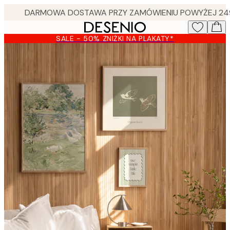
Skip
to
main
SALE - 50% ZNIŻKI NA PLAKATY*
content.