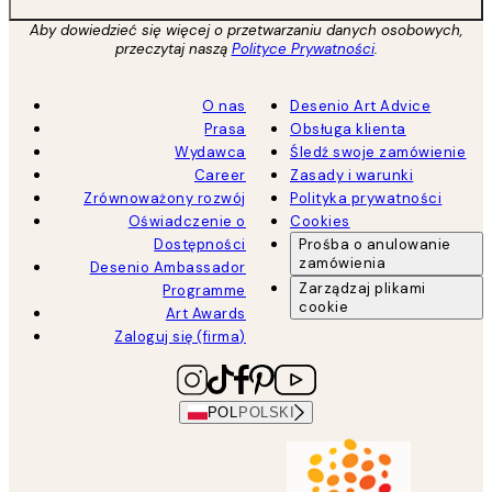
Aby dowiedzieć się więcej o przetwarzaniu danych osobowych,
przeczytaj naszą
Polityce Prywatności
.
O nas
Desenio Art Advice
Prasa
Obsługa klienta
Wydawca
Śledź swoje zamówienie
Career
Zasady i warunki
Zrównoważony rozwój
Polityka prywatności
Oświadczenie o
Cookies
Dostępności
Prośba o anulowanie
zamówienia
Desenio Ambassador
Zarządzaj plikami
Programme
cookie
Art Awards
Zaloguj się (firma)
POL
POLSKI