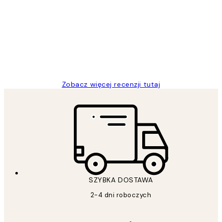
klientów
Excellent quality at a nice price
20 kwi
Magdalena B
Zobacz więcej recenzji tutaj
SZYBKA DOSTAWA
2-4 dni roboczych