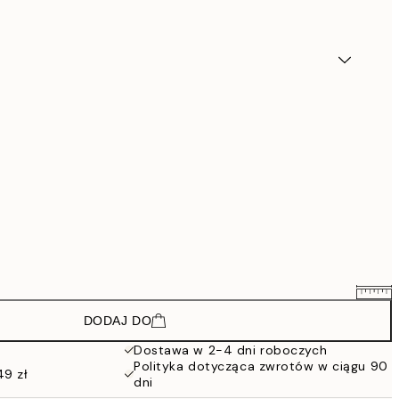
DODAJ DO
71,04 zł
118,40 zł
Dostawa w 2-4 dni roboczych
Polityka dotycząca zwrotów w ciągu 90
109,80 zł
49 zł
dni
183 zł