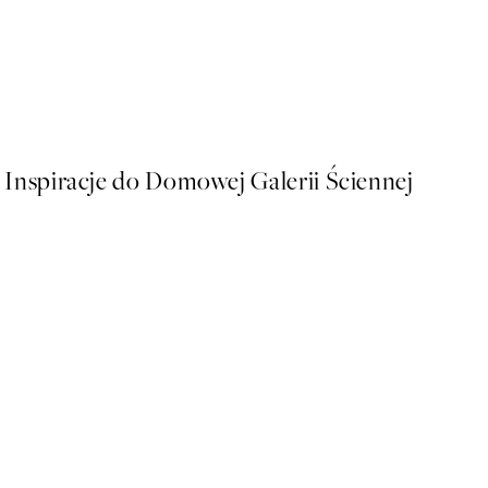
50%*
As a Feather Plakat
Od 26,98 zł
53,95 zł
Inspiracje do Domowej Galerii Ściennej