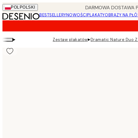
Skip
DARMOWA DOSTAWA PRZ
POL
POLSKI
to
BESTSELLERY
NOWOŚCI
PLAKATY
OBRAZY NA PŁÓ
main
content.
▸
▸
Zestaw plakatów
Dramatic Nature Duo 