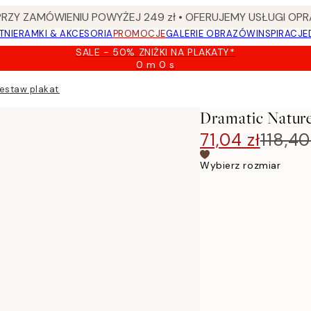
Y ZAMÓWIENIU POWYŻEJ 249 zł • OFERUJEMY USŁUGI OPR
TNIE
RAMKI & AKCESORIA
PROMOCJE
GALERIE OBRAZÓW
INSPIRACJE
SALE - 50% ZNIŻKI NA PLAKATY*
0 m
0 s
Ważny
do:
Zestaw plakatów
2026-
08-
Dramatic Natur
09
71,04 zł
118,40
Wybierz rozmiar