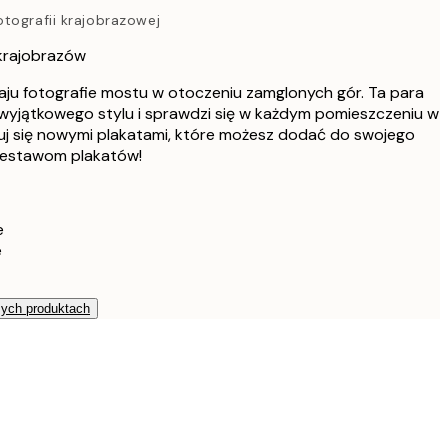
136,20 zł
tografii krajobrazowej
227 zł
 krajobrazów
182,40 zł
304 zł
ju fotografie mostu w otoczeniu zamglonych gór. Ta para
yjątkowego stylu i sprawdzi się w każdym pomieszczeniu w
260,40 zł
434 zł
uj się nowymi plakatami, które możesz dodać do swojego
zestawom plakatów!
634,80 zł
1058 zł
e
e
zych produktach