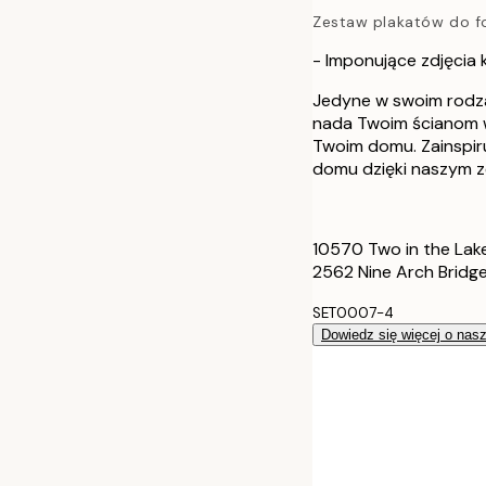
Zestaw plakatów do fo
40x50 cm
- Imponujące zdjęcia
50x70 cm
Jedyne w swoim rodza
nada Twoim ścianom w
70x100 cm
Twoim domu. Zainspir
domu dzięki naszym 
100x150 cm
10570 Two in the Lak
2562 Nine Arch Bridg
SET0007-4
Dowiedz się więcej o nas