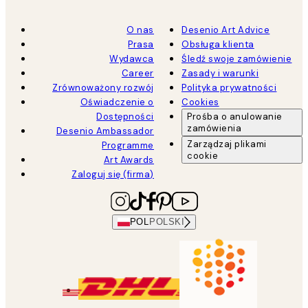
O nas
Desenio Art Advice
Prasa
Obsługa klienta
Wydawca
Śledź swoje zamówienie
Career
Zasady i warunki
Zrównoważony rozwój
Polityka prywatności
Oświadczenie o
Cookies
Dostępności
Prośba o anulowanie
zamówienia
Desenio Ambassador
Zarządzaj plikami
Programme
cookie
Art Awards
Zaloguj się (firma)
POL
POLSKI