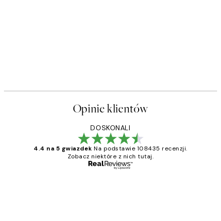
50%*
Flying Bunny Plakat
Od 16 zł
32 zł
Opinie klientów
DOSKONALI
4.4 na 5 gwiazdek
Na podstawie 108435 recenzji.
Zobacz niektóre z nich tutaj.
Zweryfikowany kupujący
Opinie
klientów
Excellent quality at a nice price