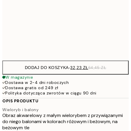
48,5
30x40 cm
7
50x70 cm
15
Frame
options
DODAJ DO KOSZYKA
-
32,23 ZŁ
64,45 ZŁ
W magazynie
Dostawa w 2-4 dni roboczych
Dostawa gratis od 249 zł
Polityka dotycząca zwrotów w ciągu 90 dni
OPIS PRODUKTU
Wieloryb i balony
Obraz akwarelowy z małym wielorybem z przywiązanymi
do niego balonami w kolorach różowym i beżowym, na
beżowym tle