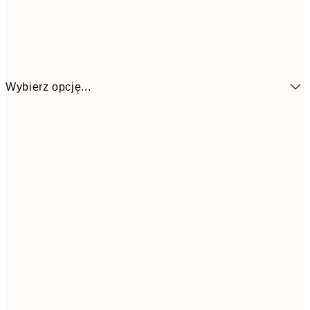
Wybierz opcję...
1
13x18 cm