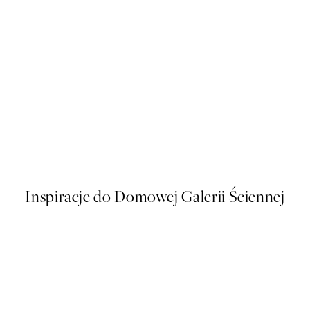
50%*
Hot Air Balloon No1 Plakat
Od 26,98 zł
53,95 zł
Inspiracje do Domowej Galerii Ściennej