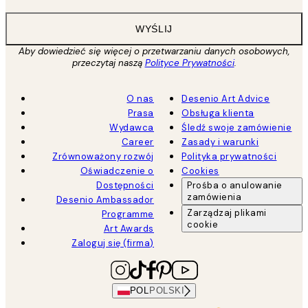
WYŚLIJ
Aby dowiedzieć się więcej o przetwarzaniu danych osobowych,
przeczytaj naszą
Polityce Prywatności
.
O nas
Desenio Art Advice
Prasa
Obsługa klienta
Wydawca
Śledź swoje zamówienie
Career
Zasady i warunki
Zrównoważony rozwój
Polityka prywatności
Oświadczenie o
Cookies
Dostępności
Prośba o anulowanie
zamówienia
Desenio Ambassador
Zarządzaj plikami
Programme
cookie
Art Awards
Zaloguj się (firma)
POL
POLSKI