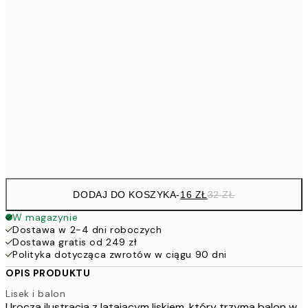
26,9
21x30 cm
53,
4
30x40 cm
7
50x70 cm
15
Frame
options
DODAJ DO KOSZYKA
-
16 ZŁ
32 ZŁ
W magazynie
Dostawa w 2-4 dni roboczych
Dostawa gratis od 249 zł
Polityka dotycząca zwrotów w ciągu 90 dni
OPIS PRODUKTU
Lisek i balon
Urocza ilustracja z latającym liskiem, który trzyma balon w