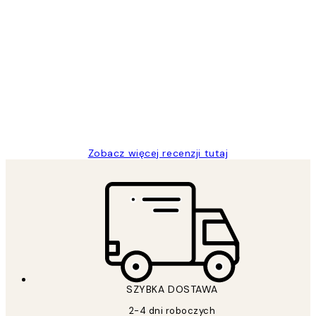
Zweryfikowany kupujący
Opinie
klientów
Excellent quality at a nice price
20 kwi
Magdalena B
Zobacz więcej recenzji tutaj
SZYBKA DOSTAWA
2-4 dni roboczych