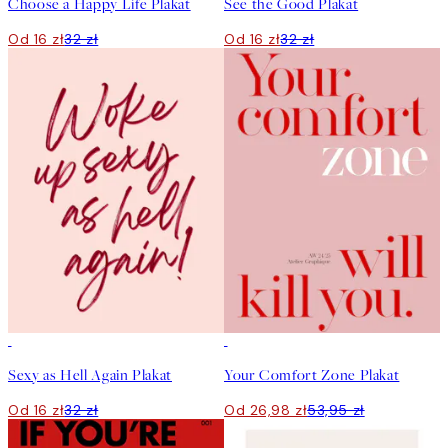
Choose a Happy Life Plakat
See the Good Plakat
Od 16 zł
32 zł
Od 16 zł
32 zł
50%*
50%*
Sexy as Hell Again Plakat
Your Comfort Zone Plakat
Od 16 zł
32 zł
Od 26,98 zł
53,95 zł