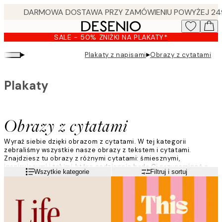
Skip
to
main
SALE - 50% ZNIŻKI NA PLAKATY*
content.
▸
▸
Plakaty z napisami
Obrazy z cytatami
Plakaty
Obrazy z cytatami
Wyraź siebie dzięki obrazom z cytatami. W tej kategorii
zebraliśmy wszystkie nasze obrazy z tekstem i cytatami.
Znajdziesz tu obrazy z różnymi cytatami: śmiesznymi,
inspirującymi i takimi, które codziennie będą Ci przypominać o
Czytaj więcej
Wszytkie kategorie
Filtruj i sortuj
tym, co najważniejsze. Są one dostępne, między innymi w wersji
czarno-białej, kolorowej i z ilustracjami graficznymi. Wybierz
swój ulubiony plakat i powieś go na ulubionej ścianie w domu.