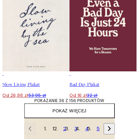
50%*
50%*
Slow Living Plakat
Bad Day Plakat
Od 26,98 zł
53,95 zł
Od 16 zł
32 zł
POKAZANIE 36 Z 156 PRODUKTÓW
POKAŻ WIĘCEJ
1
2
3
4
5