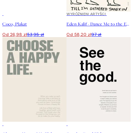
50%*
40%*
WYRÓŻNIENI ARTYŚCI
Coco, Plakat
Eden Kalif - Dance Me to the End of Love Plakat
Od 26,98 zł
53,95 zł
Od 58,20 zł
97 zł
50%*
50%*