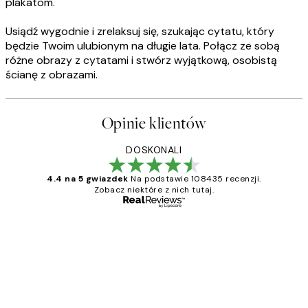
plakatom.
Usiądź wygodnie i zrelaksuj się, szukając cytatu, który
będzie Twoim ulubionym na długie lata. Połącz ze sobą
różne obrazy z cytatami i stwórz wyjątkową, osobistą
ścianę z obrazami.
Opinie klientów
DOSKONALI
4.4 na 5 gwiazdek
Na podstawie 108435 recenzji.
Zobacz niektóre z nich tutaj.
Zweryfikowany kupujący
Opinie
klientów
Excellent quality at a nice price