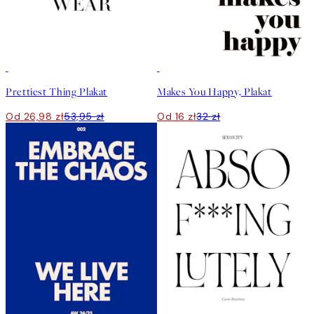
50%*
50%*
Prettiest Thing Plakat
Makes You Happy, Plakat
Od 26,98 zł
53,95 zł
Od 16 zł
32 zł