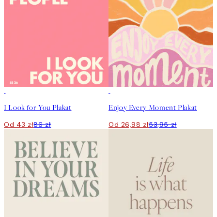
50%*
50%*
I Look for You Plakat
Enjoy Every Moment Plakat
Od 43 zł
86 zł
Od 26,98 zł
53,95 zł