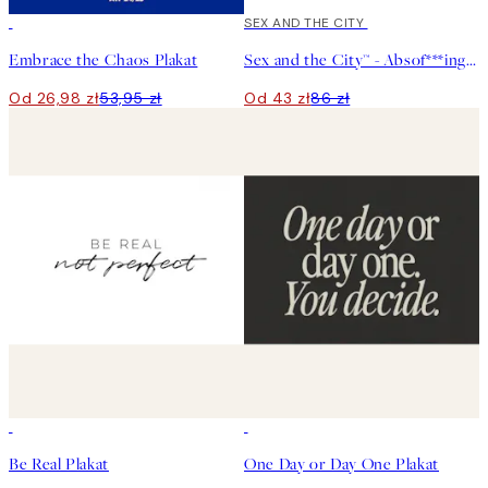
50%*
50%*
SEX AND THE CITY
Embrace the Chaos Plakat
Sex and the City™ - Absof***inglutely Plakat
Od 26,98 zł
53,95 zł
Od 43 zł
86 zł
50%*
50%*
Be Real Plakat
One Day or Day One Plakat