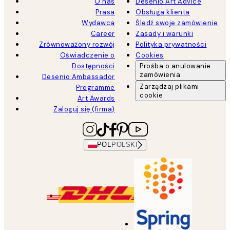
O nas
Desenio Art Advice
Prasa
Obsługa klienta
Wydawca
Śledź swoje zamówienie
Career
Zasady i warunki
Zrównoważony rozwój
Polityka prywatności
Oświadczenie o
Cookies
Dostępności
Prośba o anulowanie
zamówienia
Desenio Ambassador
Zarządzaj plikami
Programme
cookie
Art Awards
Zaloguj się (firma)
POL
POLSKI