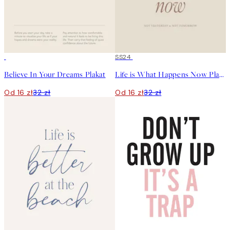
50%*
50%*
SS24
Believe In Your Dreams Plakat
Life is What Happens Now Plakat
Od 16 zł
32 zł
Od 16 zł
32 zł