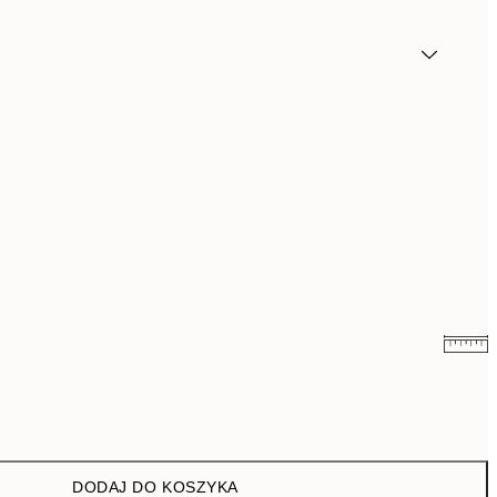
16 zł
32 zł
26,98 zł
53,95 zł
DODAJ DO KOSZYKA
43 zł