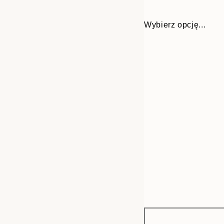
Wybierz opcję...
Frame
13x18 cm
options
21x30 cm