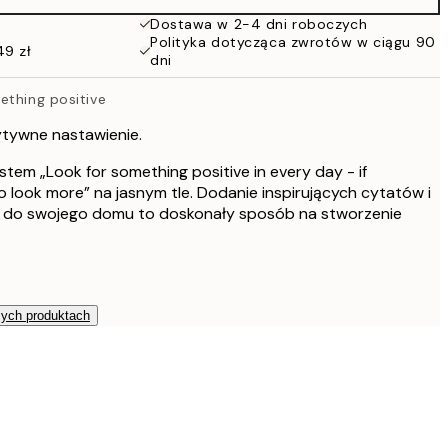
86 zł
Dostawa w 2-4 dni roboczych
Polityka dotycząca zwrotów w ciągu 90
49 zł
dni
ething positive
ytywne nastawienie.
stem „Look for something positive in every day - if
look more” na jasnym tle. Dodanie inspirujących cytatów i
 do swojego domu to doskonały sposób na stworzenie
zych produktach