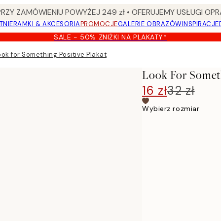
Y ZAMÓWIENIU POWYŻEJ 249 zł • OFERUJEMY USŁUGI OPR
TNIE
RAMKI & AKCESORIA
PROMOCJE
GALERIE OBRAZÓW
INSPIRACJE
SALE - 50% ZNIŻKI NA PLAKATY*
ook for Something Positive Plakat
Look For Someth
16 zł
32 zł
Wybierz rozmiar