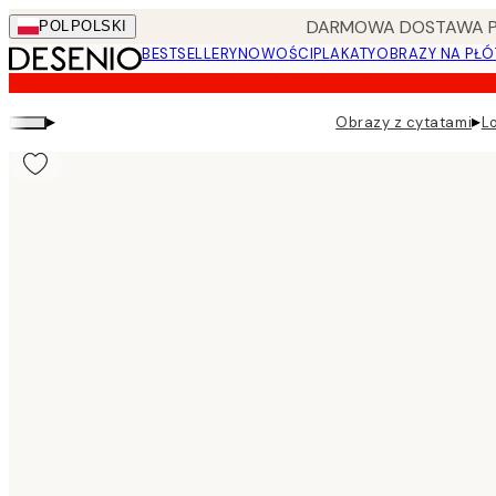
Skip
DARMOWA DOSTAWA PRZ
POL
POLSKI
to
BESTSELLERY
NOWOŚCI
PLAKATY
OBRAZY NA PŁÓ
main
content.
▸
▸
Obrazy z cytatami
L