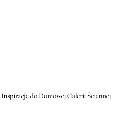
50%*
Painted Arches No1 Plakat
Od 26,98 zł
53,95 zł
Inspiracje do Domowej Galerii Ściennej