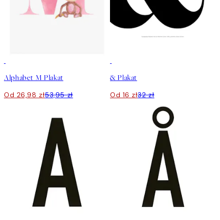
50%*
50%*
Alphabet M Plakat
& Plakat
Od 26,98 zł
53,95 zł
Od 16 zł
32 zł