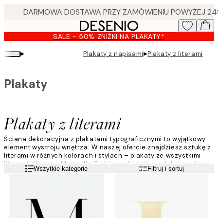
Skip
to
main
SALE - 50% ZNIŻKI NA PLAKATY*
content.
▸
▸
Plakaty z napisami
Plakaty z literami
Plakaty
Plakaty z literami
Ściana dekoracyjna z plakatami typograficznymi to wyjątkowy
element wystroju wnętrza. W naszej ofercie znajdziesz sztukę z
literami w różnych kolorach i stylach – plakaty ze wszystkimi
literami alfabetu. Mamy dla Ciebie doskonałe produkty zarówno
Czytaj więcej
Wszytkie kategorie
Filtruj i sortuj
do pokoju dziecięcego, jak i salonu.