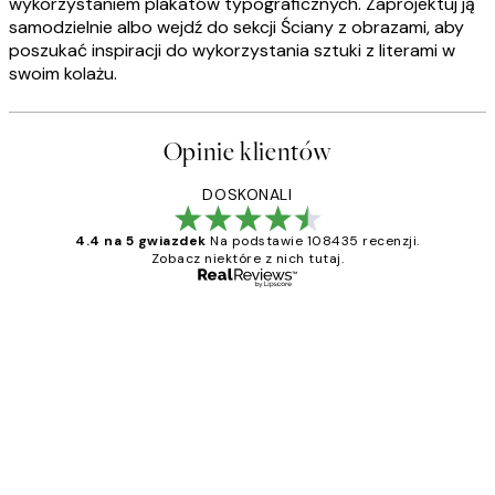
wykorzystaniem plakatów typograficznych. Zaprojektuj ją
samodzielnie albo wejdź do sekcji Ściany z obrazami, aby
poszukać inspiracji do wykorzystania sztuki z literami w
swoim kolażu.
Opinie klientów
DOSKONALI
4.4 na 5 gwiazdek
Na podstawie 108435 recenzji.
Zobacz niektóre z nich tutaj.
Zweryfikowany kupujący
Opinie
klientów
Excellent quality at a nice price
20 kwi
Magdalena B