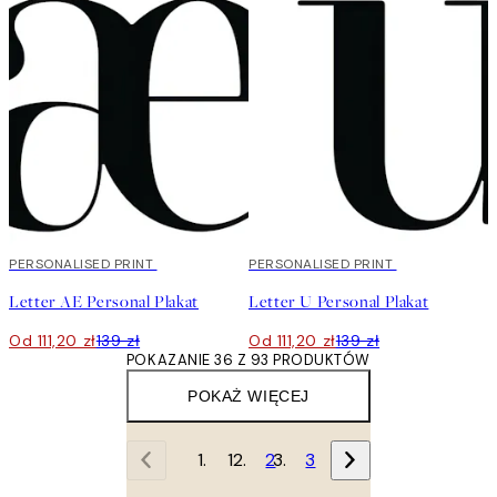
20%*
PERSONALISED PRINT
20%*
PERSONALISED PRINT
Letter AE Personal Plakat
Letter U Personal Plakat
Od 111,20 zł
139 zł
Od 111,20 zł
139 zł
POKAZANIE 36 Z 93 PRODUKTÓW
POKAŻ WIĘCEJ
1
2
3