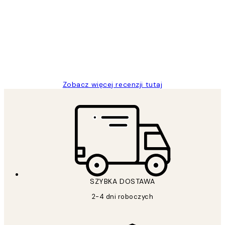
klientów
Excellent quality at a nice price
20 kwi
Magdalena B
Zobacz więcej recenzji tutaj
SZYBKA DOSTAWA
2-4 dni roboczych