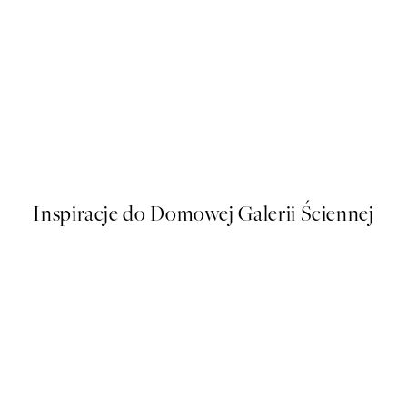
50%*
Sunkissed No2 Plakat
Od 43 zł
86 zł
Inspiracje do Domowej Galerii Ściennej