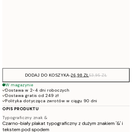
30x40 cm
5
40x50 cm
10
7
50x70 cm
15
Frame
options
DODAJ DO KOSZYKA
-
26,98 ZŁ
53,95 ZŁ
W magazynie
Dostawa w 2-4 dni roboczych
Dostawa gratis od 249 zł
Polityka dotycząca zwrotów w ciągu 90 dni
OPIS PRODUKTU
Typograficzny znak &
Czarno-biały plakat typograficzny z dużym znakiem '&' i
tekstem pod spodem