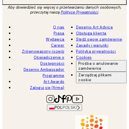
Aby dowiedzieć się więcej o przetwarzaniu danych osobowych,
przeczytaj naszą
Polityce Prywatności
.
O nas
Desenio Art Advice
Prasa
Obsługa klienta
Wydawca
Śledź swoje zamówienie
Career
Zasady i warunki
Zrównoważony rozwój
Polityka prywatności
Oświadczenie o
Cookies
Dostępności
Prośba o anulowanie
zamówienia
Desenio Ambassador
Zarządzaj plikami
Programme
cookie
Art Awards
Zaloguj się (firma)
POL
POLSKI