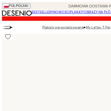
Skip
DARMOWA DOSTAWA PRZ
POL
POLSKI
to
BESTSELLERY
NOWOŚCI
PLAKATY
OBRAZY NA PŁÓ
main
content.
▸
▸
Plakaty personalizowane
My Letter T Per