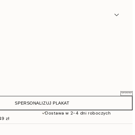
SPERSONALIZUJ PLAKAT
111,20 zł
139 zł
Dostawa w 2-4 dni roboczych
49 zł
135,20 zł
169 zł