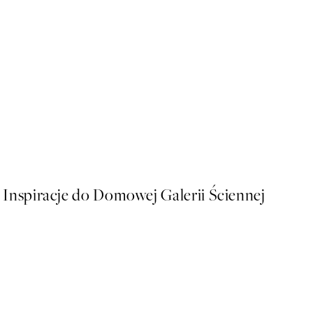
50%*
Sophisticated Dog Plakat
Od 26,98 zł
53,95 zł
Inspiracje do Domowej Galerii Ściennej