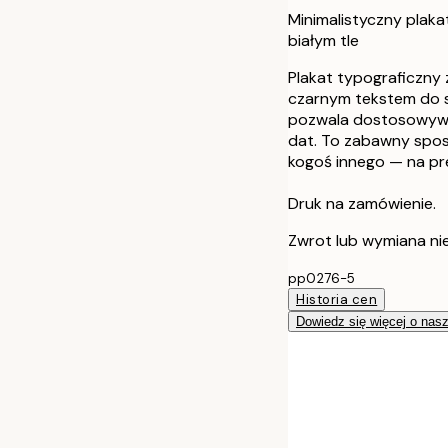
Minimalistyczny plakat
białym tle
Plakat typograficzny z
czarnym tekstem do sp
pozwala dostosowywa
dat. To zabawny sposó
kogoś innego — na pr
Druk na zamówienie.
Zwrot lub wymiana ni
pp0276-5
Historia cen
Dowiedz się więcej o nas