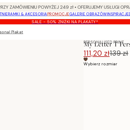
Y ZAMÓWIENIU POWYŻEJ 249 zł • OFERUJEMY USŁUGI OPR
TNIE
RAMKI & AKCESORIA
PROMOCJE
GALERIE OBRAZÓW
INSPIRACJE
SALE - 50% ZNIŻKI NA PLAKATY*
sonal Plakat
PERSONALISED PRINT
My Letter T Per
111,20 zł
139 zł
Wybierz rozmiar