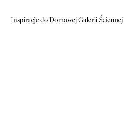
Od 26,98 zł
53,95 zł
Inspiracje do Domowej Galerii Ściennej