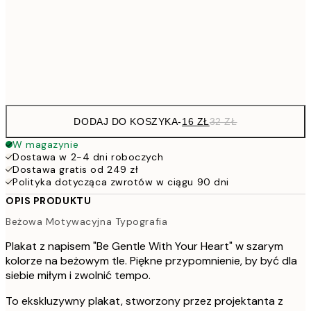
4
30x40 cm
Frame
options
DODAJ DO KOSZYKA
-
16 ZŁ
32 ZŁ
W magazynie
Dostawa w 2-4 dni roboczych
Dostawa gratis od 249 zł
Polityka dotycząca zwrotów w ciągu 90 dni
OPIS PRODUKTU
Beżowa Motywacyjna Typografia
Plakat z napisem "Be Gentle With Your Heart" w szarym
kolorze na beżowym tle. Piękne przypomnienie, by być dla
siebie miłym i zwolnić tempo.
To ekskluzywny plakat, stworzony przez projektanta z