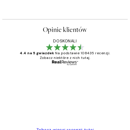
Opinie klientów
DOSKONALI
4.4 na 5 gwiazdek
Na podstawie 108435 recenzji.
Zobacz niektóre z nich tutaj.
Zweryfikowany kupujący
Opinie
klientów
Excellent quality at a nice price
20 kwi
Magdalena B
Zobacz więcej recenzji tutaj