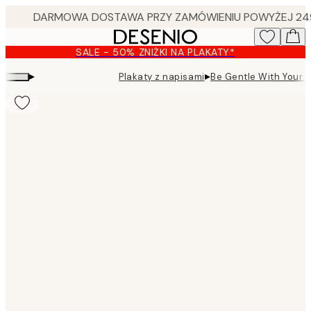
Skip
to
main
SALE - 50% ZNIŻKI NA PLAKATY*
content.
▸
▸
Plakaty z napisami
Be Gentle With Your H
Product
images