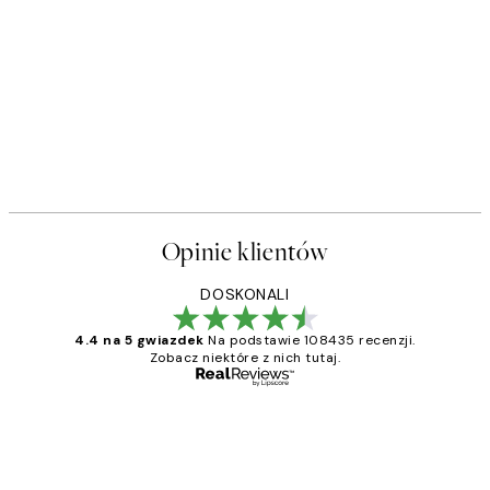
Opinie klientów
DOSKONALI
4.4 na 5 gwiazdek
Na podstawie 108435 recenzji.
Zobacz niektóre z nich tutaj.
Zweryfikowany kupujący
Opinie
klientów
Excellent quality at a nice price