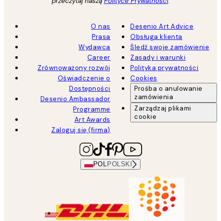
przeczytaj naszą
Polityce Prywatności
.
O nas
Desenio Art Advice
Prasa
Obsługa klienta
Wydawca
Śledź swoje zamówienie
Career
Zasady i warunki
Zrównoważony rozwój
Polityka prywatności
Oświadczenie o
Cookies
Dostępności
Prośba o anulowanie
zamówienia
Desenio Ambassador
Zarządzaj plikami
Programme
cookie
Art Awards
Zaloguj się (firma)
POL
POLSKI