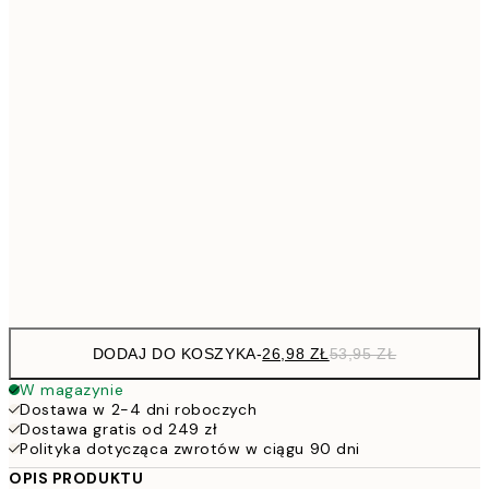
26,9
21x30 cm
53,
4
30x40 cm
7
50x70 cm
15
264,5
100x150 cm
52
Frame
options
DODAJ DO KOSZYKA
-
26,98 ZŁ
53,95 ZŁ
W magazynie
Dostawa w 2-4 dni roboczych
Dostawa gratis od 249 zł
Polityka dotycząca zwrotów w ciągu 90 dni
OPIS PRODUKTU