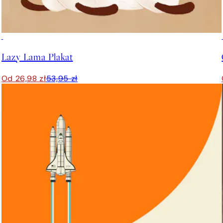
50%*
Lazy Lama Plakat
Od 26,98 zł
53,95 zł