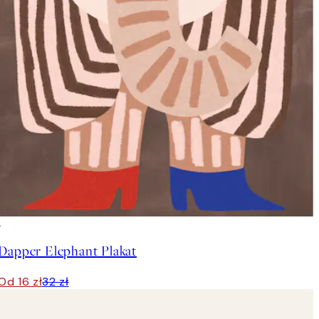
50%*
Dapper Elephant Plakat
Od 16 zł
32 zł