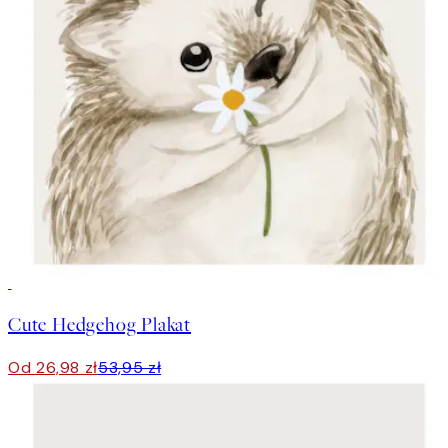
50%*
Cute Hedgehog Plakat
Od 26,98 zł
53,95 zł