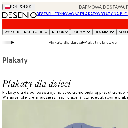
Skip
DARMOWA DOSTAWA PRZ
POL
POLSKI
to
BESTSELLERY
NOWOŚCI
PLAKATY
OBRAZY NA PŁÓ
main
content.
WSZYTKIE KATEGORIE
KOLOR
FORMAT
ROZMIAR
SOR
▸
▸
Plakaty dla dzieci
Plakaty dla dzieci
Plakaty
Plakaty dla dzieci
Plakaty dla dzieci pozwalają na stworzenie pięknej przestrzeni, w 
W naszej ofercie znajdziesz inspirujące, śliczne, edukacyjne plaka