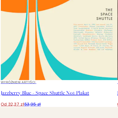
40%*
WYRÓŻNIENI ARTYŚCI
Jazzberry Blue - Space Shuttle No1 Plakat
Od 32,37 zł
53,95 zł