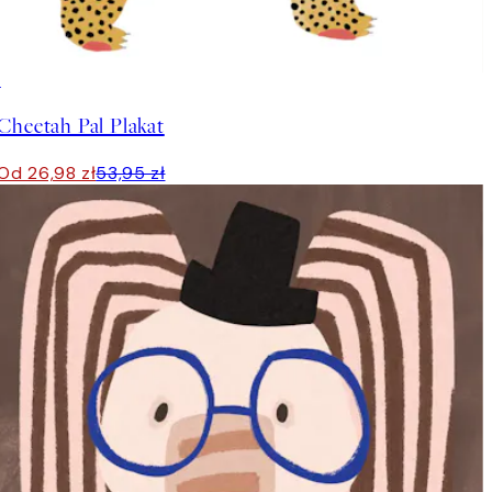
50%*
Cheetah Pal Plakat
Od 26,98 zł
53,95 zł