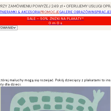
Y ZAMÓWIENIU POWYŻEJ 249 zł • OFERUJEMY USŁUGI OPR
TNIE
RAMKI & AKCESORIA
PROMOCJE
GALERIE OBRAZÓW
INSPIRACJE
SALE - 50% ZNIŻKI NA PLAKATY*
0 m
0 s
Ważny
TOWANIE
do:
2026-
08-
09
której maluchy mogą się rozwijać. Pokój dziecięcy z plakatami to in
ty dla dzieci.