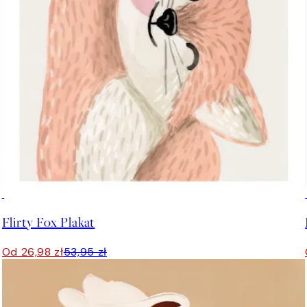
50%*
Flirty Fox Plakat
Od 26,98 zł
53,95 zł