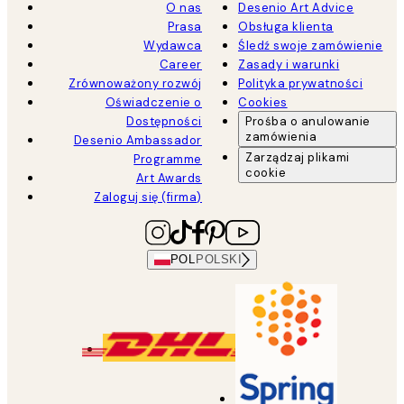
O nas
Desenio Art Advice
Prasa
Obsługa klienta
Wydawca
Śledź swoje zamówienie
Career
Zasady i warunki
Zrównoważony rozwój
Polityka prywatności
Oświadczenie o
Cookies
Dostępności
Prośba o anulowanie
zamówienia
Desenio Ambassador
Zarządzaj plikami
Programme
cookie
Art Awards
Zaloguj się (firma)
POL
POLSKI