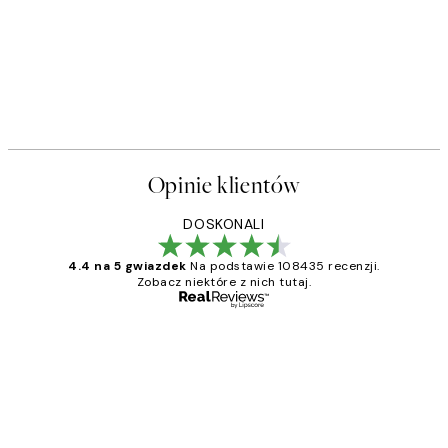
Opinie klientów
DOSKONALI
4.4 na 5 gwiazdek
Na podstawie 108435 recenzji.
Zobacz niektóre z nich tutaj.
Zweryfikowany kupujący
Opinie
klientów
Excellent quality at a nice price