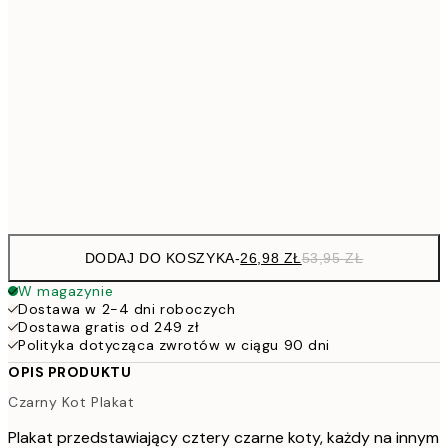
26,9
21x30 cm
53,
4
30x40 cm
7
50x70 cm
15
Frame
options
DODAJ DO KOSZYKA
-
26,98 ZŁ
53,95 ZŁ
W magazynie
Dostawa w 2-4 dni roboczych
Dostawa gratis od 249 zł
Polityka dotycząca zwrotów w ciągu 90 dni
OPIS PRODUKTU
Czarny Kot Plakat
Plakat przedstawiający cztery czarne koty, każdy na innym