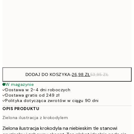
53,
4
30x40 cm
7
50x70 cm
15
Frame
options
DODAJ DO KOSZYKA
-
26,98 ZŁ
53,95 ZŁ
W magazynie
Dostawa w 2-4 dni roboczych
Dostawa gratis od 249 zł
Polityka dotycząca zwrotów w ciągu 90 dni
OPIS PRODUKTU
Zielona ilustracja z krokodylem
Zielona ilustracja krokodyla na niebieskim tle stanowi