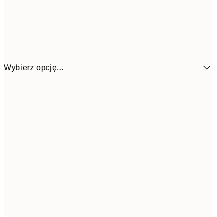
Wybierz opcję...
26,9
21x30 cm