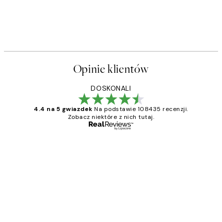
Opinie klientów
DOSKONALI
4.4 na 5 gwiazdek
Na podstawie 108435 recenzji.
Zobacz niektóre z nich tutaj.
Zweryfikowany kupujący
Opinie
klientów
Excellent quality at a nice price
20 kwi
Magdalena B