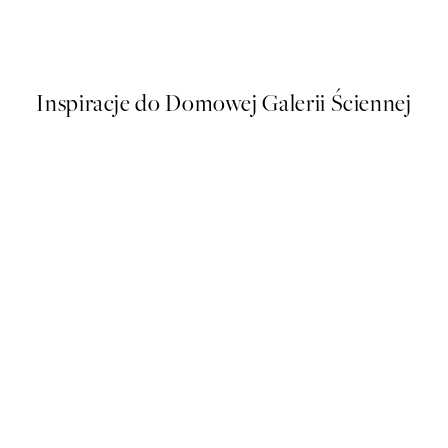
Painted Rainbows Plakat
Od 16 zł
32 zł
Inspiracje do Domowej Galerii Ściennej