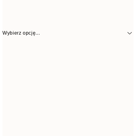
Wybierz opcję...
1
13x18 cm