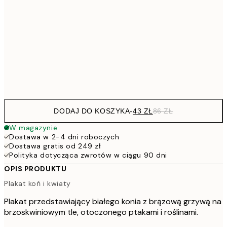
4
30x40 cm
7
50x70 cm
15
Frame
options
DODAJ DO KOSZYKA
-
43 ZŁ
86 ZŁ
W magazynie
Dostawa w 2-4 dni roboczych
Dostawa gratis od 249 zł
Polityka dotycząca zwrotów w ciągu 90 dni
OPIS PRODUKTU
Plakat koń i kwiaty
Plakat przedstawiający białego konia z brązową grzywą na
brzoskwiniowym tle, otoczonego ptakami i roślinami.