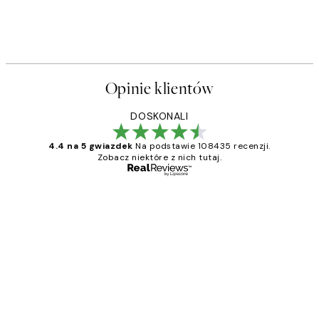
Opinie klientów
DOSKONALI
4.4 na 5 gwiazdek
Na podstawie 108435 recenzji.
Zobacz niektóre z nich tutaj.
Zweryfikowany kupujący
Opinie
klientów
Excellent quality at a nice price
20 kwi
Magdalena B