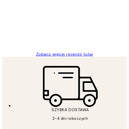
Opinie
klientów
Excellent quality at a nice price
20 kwi
Magdalena B
Zobacz więcej recenzji tutaj
SZYBKA DOSTAWA
2-4 dni roboczych