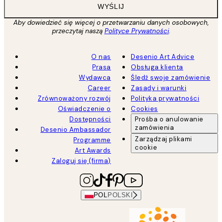
WYŚLIJ
Aby dowiedzieć się więcej o przetwarzaniu danych osobowych,
przeczytaj naszą
Polityce Prywatności
.
O nas
Desenio Art Advice
Prasa
Obsługa klienta
Wydawca
Śledź swoje zamówienie
Career
Zasady i warunki
Zrównoważony rozwój
Polityka prywatności
Oświadczenie o
Cookies
Dostępności
Prośba o anulowanie
zamówienia
Desenio Ambassador
Zarządzaj plikami
Programme
cookie
Art Awards
Zaloguj się (firma)
POL
POLSKI