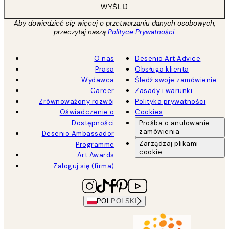
WYŚLIJ
Aby dowiedzieć się więcej o przetwarzaniu danych osobowych,
przeczytaj naszą
Polityce Prywatności
.
O nas
Desenio Art Advice
Prasa
Obsługa klienta
Wydawca
Śledź swoje zamówienie
Career
Zasady i warunki
Zrównoważony rozwój
Polityka prywatności
Oświadczenie o
Cookies
Dostępności
Prośba o anulowanie
zamówienia
Desenio Ambassador
Zarządzaj plikami
Programme
cookie
Art Awards
Zaloguj się (firma)
POL
POLSKI