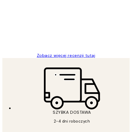
Opinie
klientów
Excellent quality at a nice price
20 kwi
Magdalena B
Zobacz więcej recenzji tutaj
SZYBKA DOSTAWA
2-4 dni roboczych