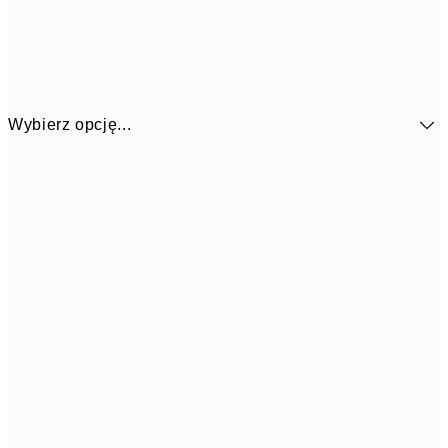
Wybierz opcję...
4
30x40 cm