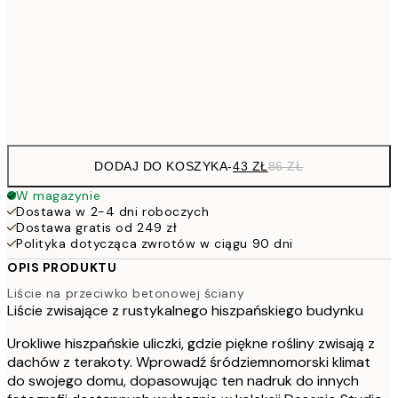
7
50x70 cm
15
Frame
options
DODAJ DO KOSZYKA
-
43 ZŁ
86 ZŁ
W magazynie
Dostawa w 2-4 dni roboczych
Dostawa gratis od 249 zł
Polityka dotycząca zwrotów w ciągu 90 dni
OPIS PRODUKTU
Liście na przeciwko betonowej ściany
Liście zwisające z rustykalnego hiszpańskiego budynku
Urokliwe hiszpańskie uliczki, gdzie piękne rośliny zwisają z
dachów z terakoty. Wprowadź śródziemnomorski klimat
do swojego domu, dopasowując ten nadruk do innych