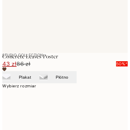
images
STUDIO COLLECTION
Concrete Leaves Poster
43 zł
86 zł
50%*
Plakat
Płótno
Wybierz rozmiar