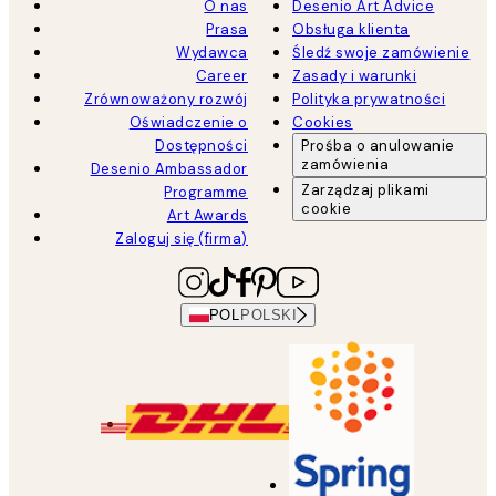
O nas
Desenio Art Advice
Prasa
Obsługa klienta
Wydawca
Śledź swoje zamówienie
Career
Zasady i warunki
Zrównoważony rozwój
Polityka prywatności
Oświadczenie o
Cookies
Dostępności
Prośba o anulowanie
zamówienia
Desenio Ambassador
Zarządzaj plikami
Programme
cookie
Art Awards
Zaloguj się (firma)
POL
POLSKI