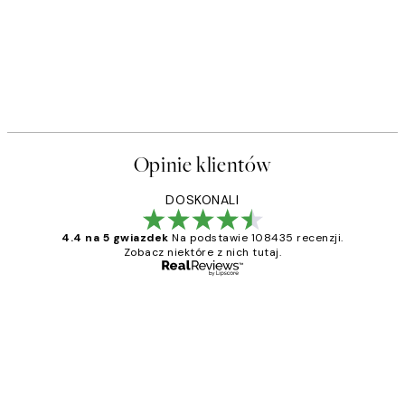
Opinie klientów
DOSKONALI
4.4 na 5 gwiazdek
Na podstawie 108435 recenzji.
Zobacz niektóre z nich tutaj.
Zweryfikowany kupujący
Opinie
klientów
Excellent quality at a nice price