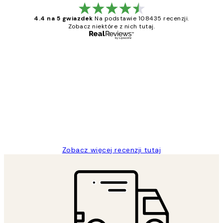
4.4 na 5 gwiazdek
Na podstawie 108435 recenzji.
Zobacz niektóre z nich tutaj.
Zweryfikowany kupujący
Opinie
klientów
Excellent quality at a nice price
20 kwi
Magdalena B
Zobacz więcej recenzji tutaj