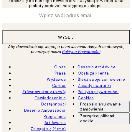
Zapisz się do naszego newslettera i uzyskaj 15% rabatu na
plakaty podczas następnego zakupu.
*
Email
WYŚLIJ
Aby dowiedzieć się więcej o przetwarzaniu danych osobowych,
przeczytaj naszą
Polityce Prywatności
.
O nas
Desenio Art Advice
Prasa
Obsługa klienta
Wydawca
Śledź swoje zamówienie
Career
Zasady i warunki
Zrównoważony rozwój
Polityka prywatności
Oświadczenie o
Cookies
Dostępności
Prośba o anulowanie
zamówienia
Desenio Ambassador
Zarządzaj plikami
Programme
cookie
Art Awards
Zaloguj się (firma)