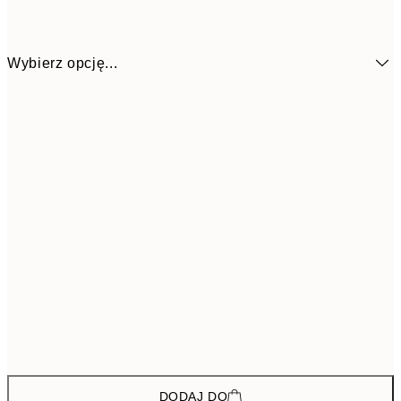
Wybierz opcję...
194,4
ONE SIZE
32
DODAJ DO