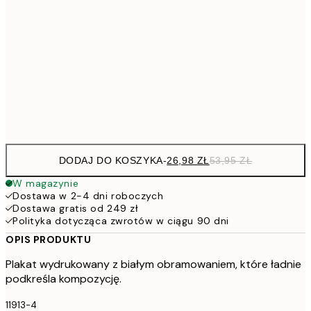
4
30x40 cm
7
50x70 cm
15
Frame
options
DODAJ DO KOSZYKA
-
26,98 ZŁ
53,95 ZŁ
W magazynie
Dostawa w 2-4 dni roboczych
Dostawa gratis od 249 zł
Polityka dotycząca zwrotów w ciągu 90 dni
OPIS PRODUKTU
Plakat wydrukowany z białym obramowaniem, które ładnie
podkreśla kompozycję.
11913-4