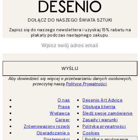
DOŁĄCZ DO NASZEGO ŚWIATA SZTUKI
Zapisz się do naszego newslettera i uzyskaj 15% rabatu na
plakaty podczas następnego zakupu.
*
Email
WYŚLIJ
Aby dowiedzieć się więcej o przetwarzaniu danych osobowych,
przeczytaj naszą
Polityce Prywatności
.
O nas
Desenio Art Advice
Prasa
Obsługa klienta
Wydawca
Śledź swoje zamówienie
Career
Zasady i warunki
Zrównoważony rozwój
Polityka prywatności
Oświadczenie o
Cookies
Dostępności
Prośba o anulowanie