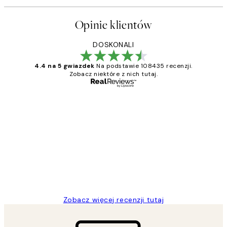
Opinie klientów
DOSKONALI
4.4 na 5 gwiazdek
Na podstawie 108435 recenzji.
Zobacz niektóre z nich tutaj.
Zweryfikowany kupujący
Opinie
klientów
Excellent quality at a nice price
20 kwi
Magdalena B
Zobacz więcej recenzji tutaj