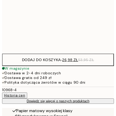
4
30x40 cm
7
50x70 cm
15
Frame
options
DODAJ DO KOSZYKA
-
26,98 ZŁ
53,95 ZŁ
W magazynie
Dostawa w 2-4 dni roboczych
Dostawa gratis od 249 zł
Polityka dotycząca zwrotów w ciągu 90 dni
10968-4
Historia cen
Dowiedz się więcej o naszych produktach
Papier matowy wysokiej klasy