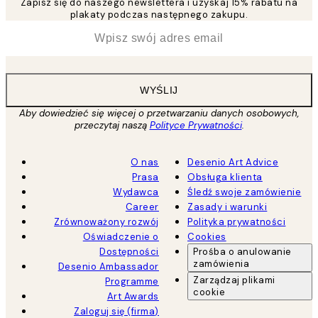
Zapisz się do naszego newslettera i uzyskaj 15% rabatu na
plakaty podczas następnego zakupu.
*
Email
WYŚLIJ
Aby dowiedzieć się więcej o przetwarzaniu danych osobowych,
przeczytaj naszą
Polityce Prywatności
.
O nas
Desenio Art Advice
Prasa
Obsługa klienta
Wydawca
Śledź swoje zamówienie
Career
Zasady i warunki
Zrównoważony rozwój
Polityka prywatności
Oświadczenie o
Cookies
Dostępności
Prośba o anulowanie
zamówienia
Desenio Ambassador
Zarządzaj plikami
Programme
cookie
Art Awards
Zaloguj się (firma)