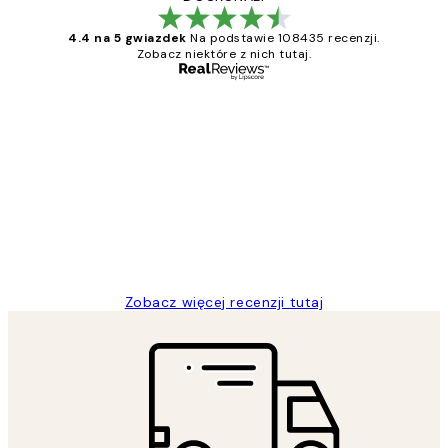
4.4 na 5 gwiazdek
Na podstawie 108435 recenzji.
Zobacz niektóre z nich tutaj.
Zweryfikowany kupujący
Opinie
klientów
Excellent quality at a nice price
20 kwi
Magdalena B
Zobacz więcej recenzji tutaj