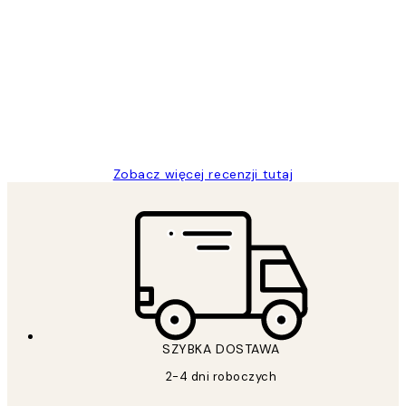
Opinie
klientów
Excellent quality at a nice price
20 kwi
Magdalena B
Zobacz więcej recenzji tutaj
SZYBKA DOSTAWA
2-4 dni roboczych