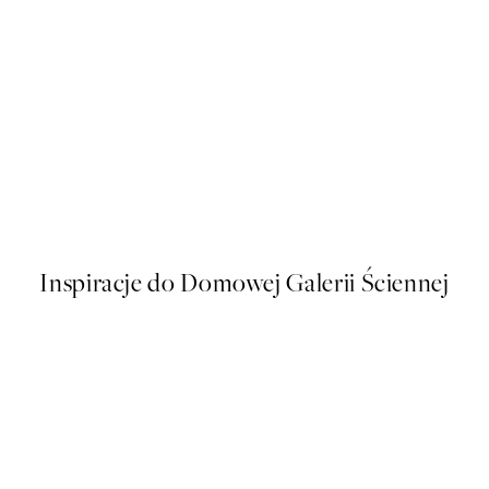
50%*
n Springtime Plakat
Time for Wine Plakat
Od 32,23 zł
64,45 zł
Inspiracje do Domowej Galerii Ściennej