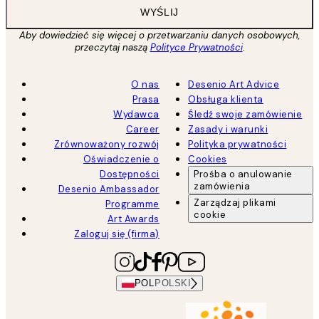
WYŚLIJ
Aby dowiedzieć się więcej o przetwarzaniu danych osobowych,
przeczytaj naszą
Polityce Prywatności
.
O nas
Desenio Art Advice
Prasa
Obsługa klienta
Wydawca
Śledź swoje zamówienie
Career
Zasady i warunki
Zrównoważony rozwój
Polityka prywatności
Oświadczenie o
Cookies
Dostępności
Prośba o anulowanie
zamówienia
Desenio Ambassador
Zarządzaj plikami
Programme
cookie
Art Awards
Zaloguj się (firma)
POL
POLSKI