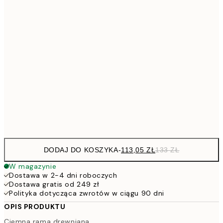
94,3
30x40 cm
1
113,0
40x50 cm
13
113,0
50x50 cm
13
143,6
50x70 cm
16
228,6
70x100 cm
26
DODAJ DO KOSZYKA
-
113,05 ZŁ
133 ZŁ
W magazynie
Dostawa w 2-4 dni roboczych
Dostawa gratis od 249 zł
Polityka dotycząca zwrotów w ciągu 90 dni
OPIS PRODUKTU
Ciemna rama drewniana