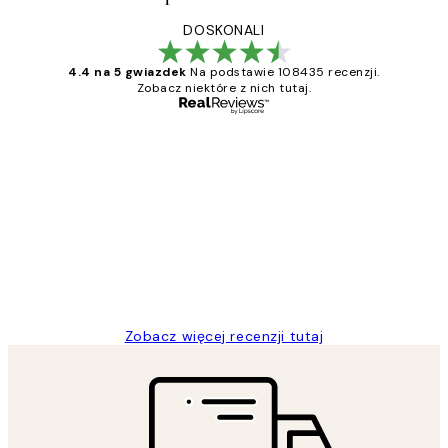
DOSKONALI
4.4 na 5 gwiazdek
Na podstawie 108435 recenzji.
Zobacz niektóre z nich tutaj.
Zweryfikowany kupujący
Opinie
klientów
Excellent quality at a nice price
20 kwi
Magdalena B
Zobacz więcej recenzji tutaj