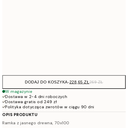
94,3
30x40 cm
1
113,0
40x50 cm
13
113,0
50x50 cm
13
143,6
50x70 cm
16
228,6
70x100 cm
26
DODAJ DO KOSZYKA
-
228,65 ZŁ
269 ZŁ
W magazynie
Dostawa w 2-4 dni roboczych
Dostawa gratis od 249 zł
Polityka dotycząca zwrotów w ciągu 90 dni
OPIS PRODUKTU
Ramka z jasnego drewna, 70x100