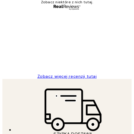
Zobacz niektóre z nich tutaj.
Zweryfikowany kupujący
Opinie
klientów
Excellent quality at a nice price
20 kwi
Magdalena B
Zobacz więcej recenzji tutaj
SZYBKA DOSTAWA