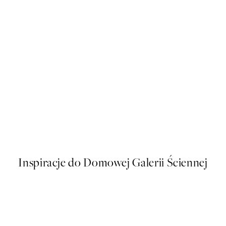
50%*
Rustic Botanicals Plakat
Od 32,23 zł
64,45 zł
Inspiracje do Domowej Galerii Ściennej