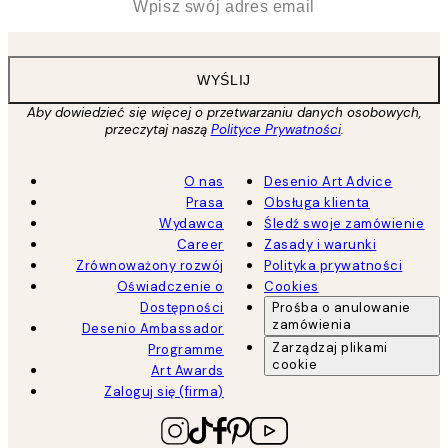
WYŚLIJ
Aby dowiedzieć się więcej o przetwarzaniu danych osobowych,
przeczytaj naszą
Polityce Prywatności
.
O nas
Desenio Art Advice
Prasa
Obsługa klienta
Wydawca
Śledź swoje zamówienie
Career
Zasady i warunki
Zrównoważony rozwój
Polityka prywatności
Oświadczenie o
Cookies
Dostępności
Prośba o anulowanie
zamówienia
Desenio Ambassador
Zarządzaj plikami
Programme
cookie
Art Awards
Zaloguj się (firma)