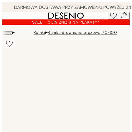
Skip
to
main
SALE - 50% ZNIŻKI NA PLAKATY*
content.
▸
▸
Ramki
Ramka drewniana brązowa, 70x100
Product
images