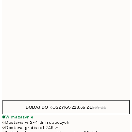
13x18 cm
25,9
65,4
21x30 cm
94,3
30x40 cm
1
113,0
40x50 cm
13
113,0
50x50 cm
13
143,6
50x70 cm
16
228,6
70x100 cm
26
DODAJ DO KOSZYKA
-
228,65 ZŁ
269 ZŁ
W magazynie
Dostawa w 2-4 dni roboczych
Dostawa gratis od 249 zł