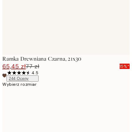
images
Ramka Drewniana Czarna, 21x30
65,45 zł
77 zł
15%*
4.5
244
Oceny
Wybierz rozmiar