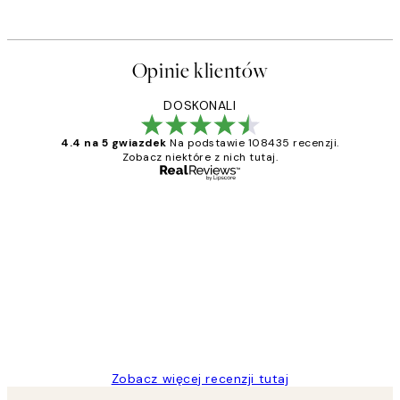
Opinie klientów
DOSKONALI
4.4 na 5 gwiazdek
Na podstawie 108435 recenzji.
Zobacz niektóre z nich tutaj.
Zweryfikowany kupujący
Opinie
klientów
Excellent quality at a nice price
20 kwi
Magdalena B
Zobacz więcej recenzji tutaj