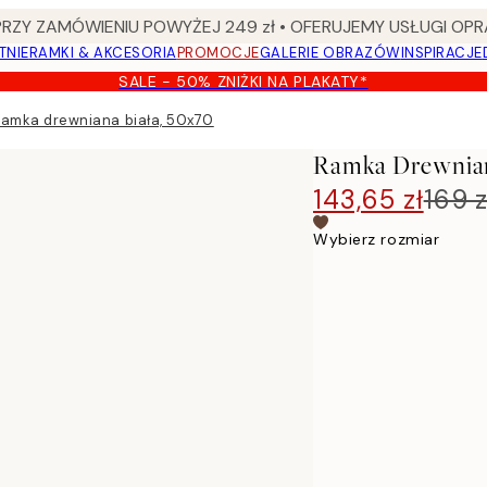
Y ZAMÓWIENIU POWYŻEJ 249 zł • OFERUJEMY USŁUGI OPR
TNIE
RAMKI & AKCESORIA
PROMOCJE
GALERIE OBRAZÓW
INSPIRACJE
SALE - 50% ZNIŻKI NA PLAKATY*
amka drewniana biała, 50x70
Ramka Drewnian
143,65 zł
169 z
Wybierz rozmiar