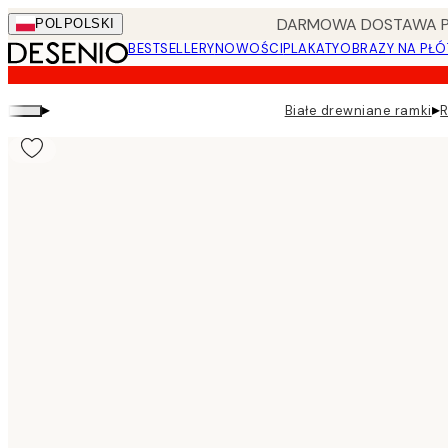
Skip
DARMOWA DOSTAWA PRZ
POL
POLSKI
to
BESTSELLERY
NOWOŚCI
PLAKATY
OBRAZY NA PŁÓ
main
content.
▸
▸
Białe drewniane ramki
R