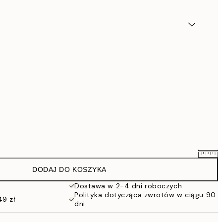
DODAJ DO KOSZYKA
22,06 zł
25,95 zł
Dostawa w 2-4 dni roboczych
Polityka dotycząca zwrotów w ciągu 90
65,45 zł
49 zł
dni
77 zł
94,35 zł