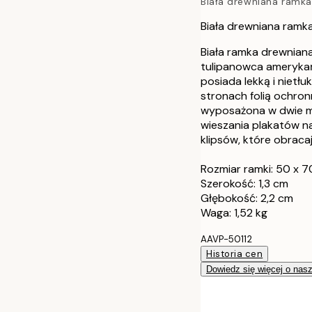
Biała drewniana ramka
30x40 cm
Biała drewniana ramk
40x50 cm
Biała ramka drewnian
tulipanowca amerykań
50x50 cm
posiada lekką i nietł
stronach folią ochron
50x70 cm
wyposażona w dwie me
wieszania plakatów n
100x150 cm
klipsów, które obracaj
Rozmiar ramki: 50 x 
Szerokość: 1,3 cm
Głębokość: 2,2 cm
Waga: 1,52 kg
AAVP-50112
Historia cen
Dowiedz się więcej o nas