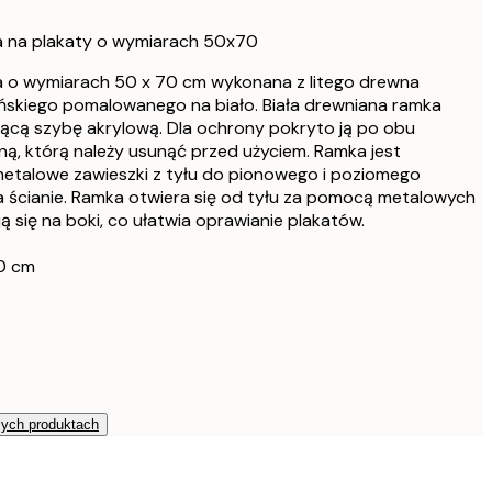
111 zł
a na plakaty o wymiarach 50x70
113,05 zł
133 zł
a o wymiarach 50 x 70 cm wykonana z litego drewna
skiego pomalowanego na biało. Biała drewniana ramka
113,05 zł
133 zł
ukącą szybę akrylową. Dla ochrony pokryto ją po obu
ną, którą należy usunąć przed użyciem. Ramka jest
143,65 zł
talowe zawieszki z tyłu do pionowego i poziomego
169 zł
a ścianie. Ramka otwiera się od tyłu za pomocą metalowych
1549 zł
ą się na boki, co ułatwia oprawianie plakatów.
70 cm
zych produktach