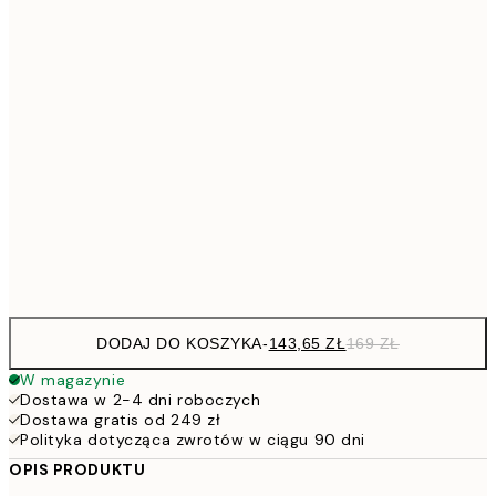
21x30 cm
94,3
30x40 cm
1
113,0
40x50 cm
13
113,0
50x50 cm
13
143,6
50x70 cm
16
228,6
70x100 cm
26
DODAJ DO KOSZYKA
-
143,65 ZŁ
169 ZŁ
W magazynie
Dostawa w 2-4 dni roboczych
Dostawa gratis od 249 zł
Polityka dotycząca zwrotów w ciągu 90 dni
OPIS PRODUKTU