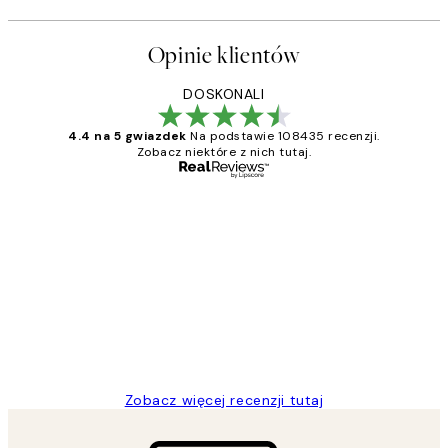
Opinie klientów
DOSKONALI
4.4 na 5 gwiazdek
Na podstawie 108435 recenzji.
Zobacz niektóre z nich tutaj.
Zweryfikowany kupujący
Opinie
klientów
Excellent quality at a nice price
20 kwi
Magdalena B
Zobacz więcej recenzji tutaj