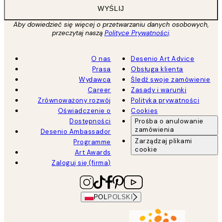
WYŚLIJ
Aby dowiedzieć się więcej o przetwarzaniu danych osobowych,
przeczytaj naszą
Polityce Prywatności
.
O nas
Desenio Art Advice
Prasa
Obsługa klienta
Wydawca
Śledź swoje zamówienie
Career
Zasady i warunki
Zrównoważony rozwój
Polityka prywatności
Oświadczenie o
Cookies
Dostępności
Prośba o anulowanie
zamówienia
Desenio Ambassador
Zarządzaj plikami
Programme
cookie
Art Awards
Zaloguj się (firma)
POL
POLSKI