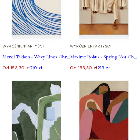
30%*
WYRÓŻNIENI ARTYŚCI
30%*
WYRÓŻNIENI ARTYŚCI
Merel Takken - Wavy Lines Obraz na płótnie
Maxime Rokus - Spying No1 Obraz na płótnie
Od 153,30 zł
219 zł
Od 153,30 zł
219 zł