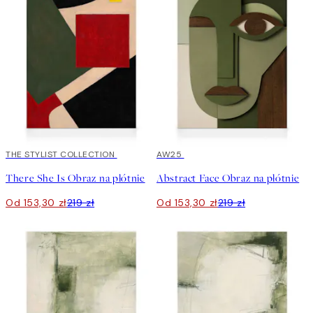
30%*
THE STYLIST COLLECTION
30%*
AW25
There She Is Obraz na płótnie
Abstract Face Obraz na płótnie
Od 153,30 zł
219 zł
Od 153,30 zł
219 zł