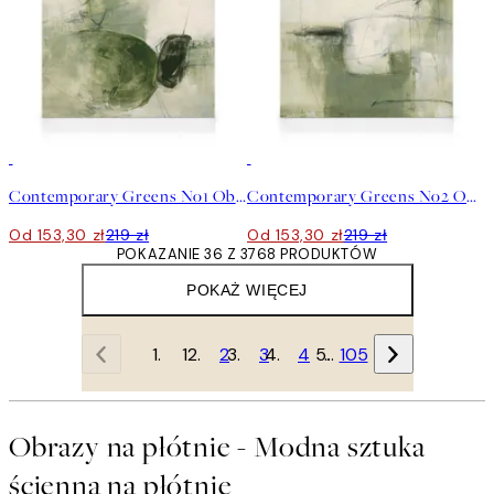
30%*
30%*
Contemporary Greens No1 Obraz na płótnie
Contemporary Greens No2 Obraz na płótnie
Od 153,30 zł
219 zł
Od 153,30 zł
219 zł
POKAZANIE 36 Z 3768 PRODUKTÓW
POKAŻ WIĘCEJ
1
2
3
4
…
105
Obrazy na płótnie - Modna sztuka
ścienna na płótnie