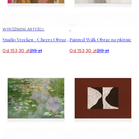
30%*
WYRÓŻNIENI ARTYŚCI
30%*
Studio Vreeken - Cheers Obraz na płótnie
Painted Walk Obraz na płótnie
Od 153,30 zł
219 zł
Od 153,30 zł
219 zł