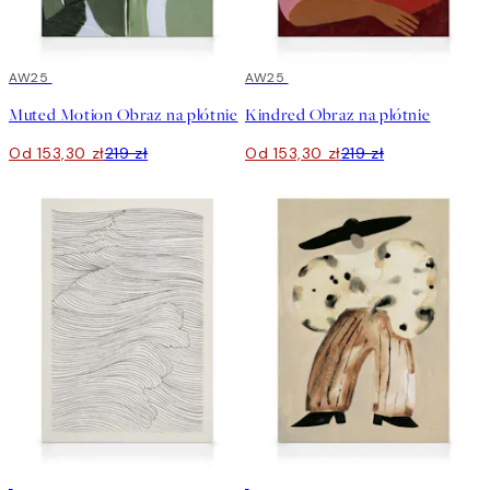
30%*
AW25
30%*
AW25
Muted Motion Obraz na płótnie
Kindred Obraz na płótnie
Od 153,30 zł
219 zł
Od 153,30 zł
219 zł
30%*
30%*