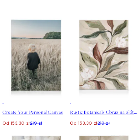
30%*
Stwórz Sztukę
30%*
Create Your Personal Canvas
Rustic Botanicals Obraz na płótnie
Od 153,30 zł
219 zł
Od 153,30 zł
219 zł