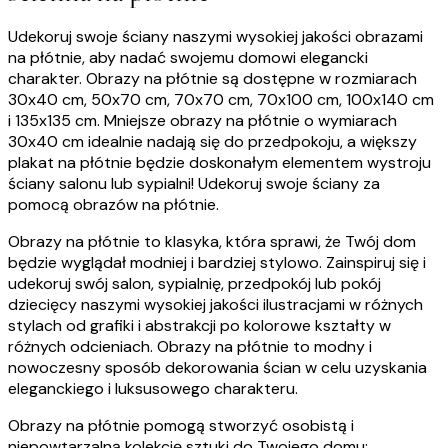
Udekoruj swoje ściany naszymi wysokiej jakości obrazami
na płótnie, aby nadać swojemu domowi elegancki
charakter. Obrazy na płótnie są dostępne w rozmiarach
30x40 cm, 50x70 cm, 70x70 cm, 70x100 cm, 100x140 cm
i 135x135 cm. Mniejsze obrazy na płótnie o wymiarach
30x40 cm idealnie nadają się do przedpokoju, a większy
plakat na płótnie będzie doskonałym elementem wystroju
ściany salonu lub sypialni! Udekoruj swoje ściany za
pomocą obrazów na płótnie.
Obrazy na płótnie to klasyka, która sprawi, że Twój dom
będzie wyglądał modniej i bardziej stylowo. Zainspiruj się i
udekoruj swój salon, sypialnię, przedpokój lub pokój
dziecięcy naszymi wysokiej jakości ilustracjami w różnych
stylach od grafiki i abstrakcji po kolorowe kształty w
różnych odcieniach. Obrazy na płótnie to modny i
nowoczesny sposób dekorowania ścian w celu uzyskania
eleganckiego i luksusowego charakteru.
Obrazy na płótnie pomogą stworzyć osobistą i
niepowtarzalną kolekcję sztuki do Twojego domu: