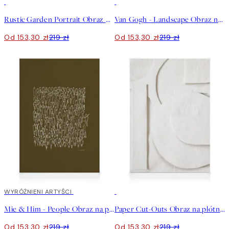
30%*
30%*
Rustic Garden Portrait Obraz na płótnie
Van Gogh - Landscape Obraz na płótnie
Od 153,30 zł
219 zł
Od 153,30 zł
219 zł
30%*
WYRÓŻNIENI ARTYŚCI
30%*
Mie & Him - People Obraz na płótnie
Paper Cut-Outs Obraz na płótnie
Od 153,30 zł
219 zł
Od 153,30 zł
219 zł