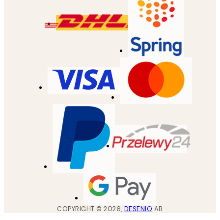
COPYRIGHT ©
2026
,
DESENIO
AB