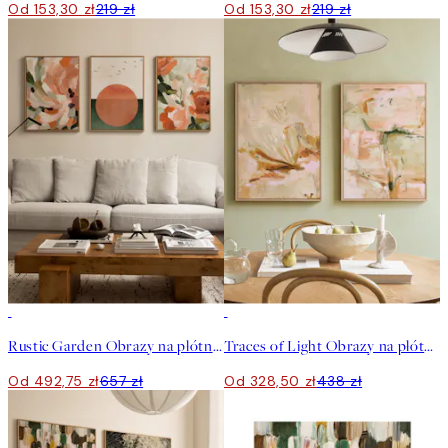
Od 153,30 zł
219 zł
Od 153,30 zł
219 zł
-25%
-25%
Rustic Garden Obrazy na płótnie Trio
Traces of Light Obrazy na płótnie Duo
Od 492,75 zł
657 zł
Od 328,50 zł
438 zł