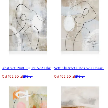
30%*
30%*
Abstract Paint Figure No2 Obraz na płótnie
Soft Abstract Lines No1 Obraz na płótnie
Od 153,30 zł
219 zł
Od 153,30 zł
219 zł