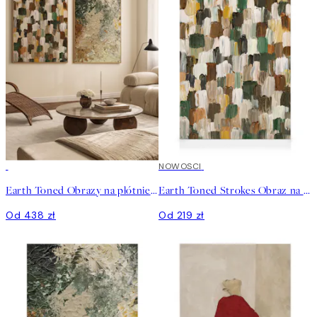
NOWOSCI
Earth Toned Obrazy na płótnie Duo
Earth Toned Strokes Obraz na płótnie
Od 438 zł
Od 219 zł