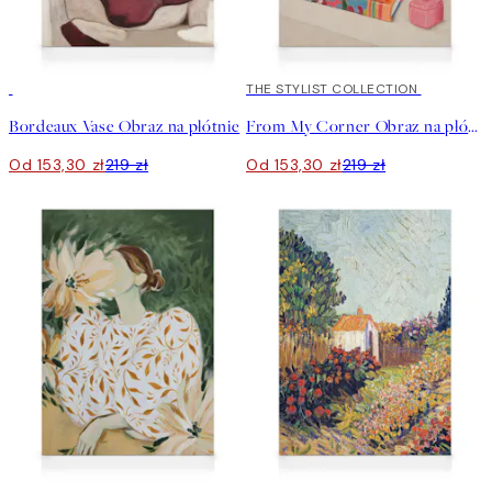
30%*
30%*
THE STYLIST COLLECTION
Bordeaux Vase Obraz na płótnie
From My Corner Obraz na płótnie
Od 153,30 zł
219 zł
Od 153,30 zł
219 zł