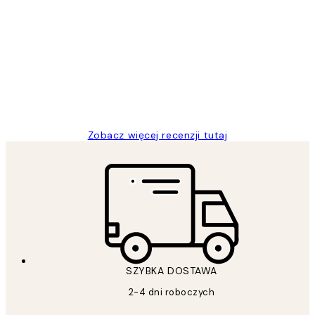
Opinie
klientów
Excellent quality at a nice price
20 kwi
Magdalena B
Zobacz więcej recenzji tutaj
SZYBKA DOSTAWA
2-4 dni roboczych