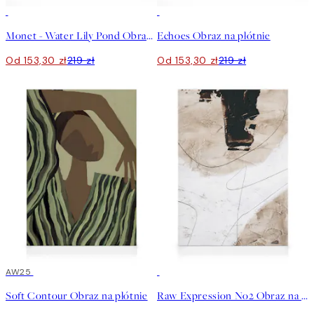
30%*
30%*
Monet - Water Lily Pond Obraz na płótnie
Echoes Obraz na płótnie
Od 153,30 zł
219 zł
Od 153,30 zł
219 zł
30%*
AW25
30%*
Soft Contour Obraz na płótnie
Raw Expression No2 Obraz na płótnie