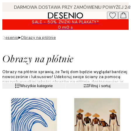
Skip
to
main
SALE - 50% ZNIŻKI NA PLAKATY*
content.
0 m
0 s
Ważny
do:
▸
Desenio
Obrazy na płótnie
2026-
08-
09
Obrazy na płótnie
Obrazy na płótnie sprawią, że Twój dom będzie wyglądał bardziej
nowocześnie i luksusowo! Udekoruj swoje ściany za pomocą
naszych wysokiej jakości obrazów na płótnie, dostosowując je
Czytaj więcej
Wszytkie kategorie
Filtruj i sortuj
do swojego unikatowego stylu. Najwyższa jakość dla
nowoczesnego domu.