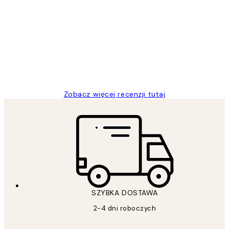
Opinie
klientów
Excellent quality at a nice price
20 kwi
Magdalena B
Zobacz więcej recenzji tutaj
SZYBKA DOSTAWA
2-4 dni roboczych