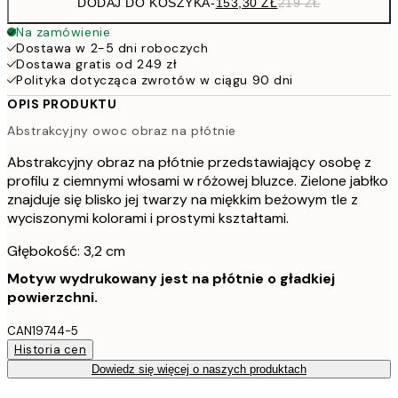
DODAJ DO KOSZYKA
-
153,30 ZŁ
219 ZŁ
Na zamówienie
Dostawa w 2-5 dni roboczych
Dostawa gratis od 249 zł
Polityka dotycząca zwrotów w ciągu 90 dni
OPIS PRODUKTU
Abstrakcyjny owoc obraz na płótnie
Abstrakcyjny obraz na płótnie przedstawiający osobę z
profilu z ciemnymi włosami w różowej bluzce. Zielone jabłko
znajduje się blisko jej twarzy na miękkim beżowym tle z
wyciszonymi kolorami i prostymi kształtami.
Głębokość: 3,2 cm
Motyw wydrukowany jest na płótnie o gładkiej
powierzchni.
CAN19744-5
Historia cen
Dowiedz się więcej o naszych produktach