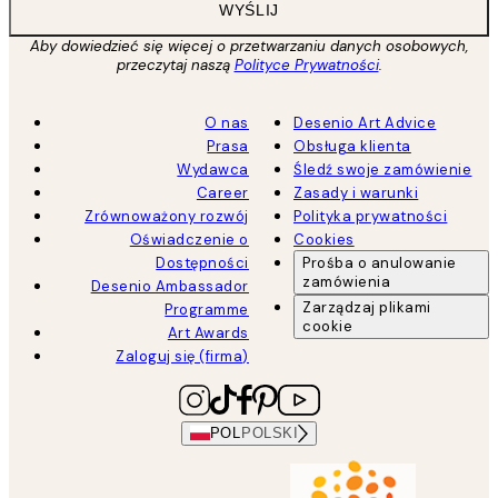
WYŚLIJ
Aby dowiedzieć się więcej o przetwarzaniu danych osobowych,
przeczytaj naszą
Polityce Prywatności
.
O nas
Desenio Art Advice
Prasa
Obsługa klienta
Wydawca
Śledź swoje zamówienie
Career
Zasady i warunki
Zrównoważony rozwój
Polityka prywatności
Oświadczenie o
Cookies
Dostępności
Prośba o anulowanie
zamówienia
Desenio Ambassador
Zarządzaj plikami
Programme
cookie
Art Awards
Zaloguj się (firma)
POL
POLSKI