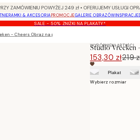
Y ZAMÓWIENIU POWYŻEJ 249 zł • OFERUJEMY USŁUGI OPR
TNIE
RAMKI & AKCESORIA
PROMOCJE
GALERIE OBRAZÓW
INSPIRACJE
SALE - 50% ZNIŻKI NA PLAKATY*
eken - Cheers Obraz na płótnie
WYRÓŻNIENI ARTYŚCI
Studio Vreeken 
153,30 zł
219 z
Plakat
Wybierz rozmiar