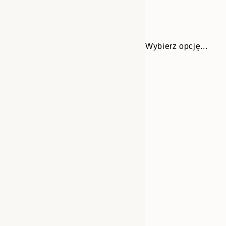
Wybierz opcję...
30x40 cm
50x70 cm