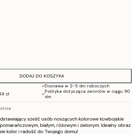
419 zł
559,30 zł
799 zł
1609,30 zł
2299 zł
Brak ramki
DODAJ DO KOSZYKA
Dostawa w 2-5 dni roboczych
Polityka dotycząca zwrotów w ciągu 90
49 zł
dni
ótnie
edstawiający sześć osób noszących kolorowe kowbojskie
 pomarańczowym, białym, różowym i zielonym. Idealny obraz
esie kolor i radość do Twojego domu!