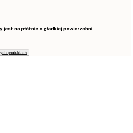
n
est na płótnie o gładkiej powierzchni.
zych produktach