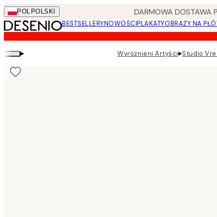
Skip
DARMOWA DOSTAWA PRZ
POL
POLSKI
to
BESTSELLERY
NOWOŚCI
PLAKATY
OBRAZY NA PŁÓ
main
content.
▸
▸
Wyróżnieni Artyści
Studio Vre