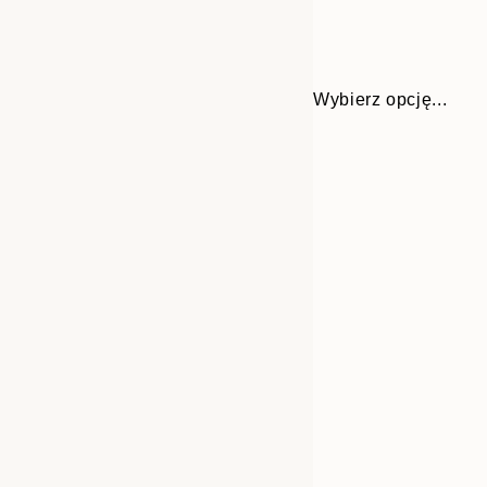
Wybierz opcję...
Frame
21x30 cm
options
30x40 cm