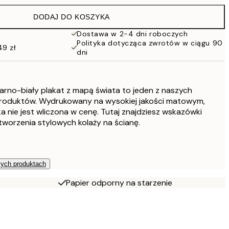
86 zł
DODAJ DO KOSZYKA
76 zł
152 zł
Dostawa w 2-4 dni roboczych
Polityka dotycząca zwrotów w ciągu 90
49 zł
dni
arno-biały plakat z mapą świata to jeden z naszych
produktów. Wydrukowany na wysokiej jakości matowym,
a nie jest wliczona w cenę. Tutaj znajdziesz wskazówki
worzenia stylowych kolaży na ścianę.
zych produktach
Papier odporny na starzenie