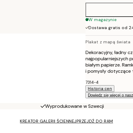
50x70 cm
W magazynie
Dostawa gratis od 2
Plakat z mapą świata
Dekoracyjny, ładny cz
najpopularniejszych 
białym papierze. Ramk
i pomysły dotyczące t
7314-4
Historia cen
Dowiedz się więcej o nas
Wyprodukowane w Szwecji
KREATOR GALERII ŚCIENNEJ
PRZEJDŹ DO RAM