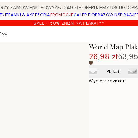
Y ZAMÓWIENIU POWYŻEJ 249 zł • OFERUJEMY USŁUGI OPR
TNIE
RAMKI & AKCESORIA
PROMOCJE
GALERIE OBRAZÓW
INSPIRACJE
SALE - 50% ZNIŻKI NA PLAKATY*
 Bow
World Map Plak
26,98 zł
53,95
Plakat
Wybierz rozmiar