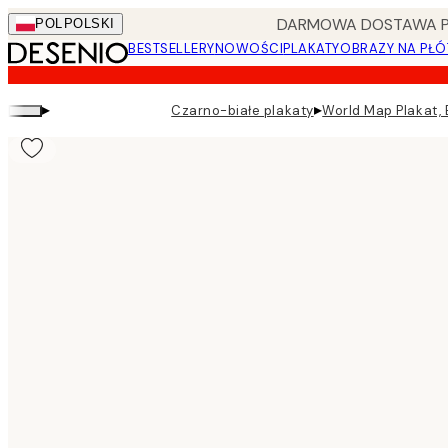
Skip
DARMOWA DOSTAWA PRZ
POL
POLSKI
to
BESTSELLERY
NOWOŚCI
PLAKATY
OBRAZY NA PŁÓ
main
content.
▸
▸
Czarno-białe plakaty
World Map Plakat,