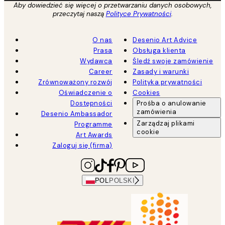
Aby dowiedzieć się więcej o przetwarzaniu danych osobowych,
przeczytaj naszą
Polityce Prywatności
.
O nas
Desenio Art Advice
Prasa
Obsługa klienta
Wydawca
Śledź swoje zamówienie
Career
Zasady i warunki
Zrównoważony rozwój
Polityka prywatności
Oświadczenie o
Cookies
Dostępności
Prośba o anulowanie
zamówienia
Desenio Ambassador
Zarządzaj plikami
Programme
cookie
Art Awards
Zaloguj się (firma)
POL
POLSKI