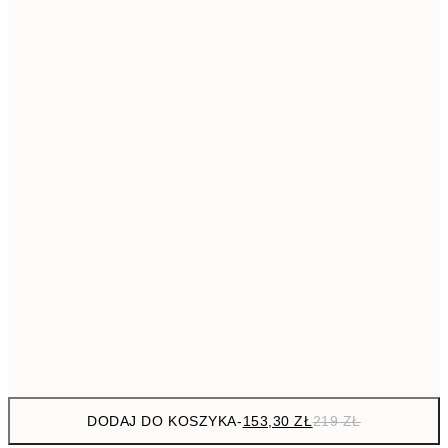
293,3
50x70 cm
41
Brak ramki
DODAJ DO KOSZYKA
-
153,30 ZŁ
219 ZŁ