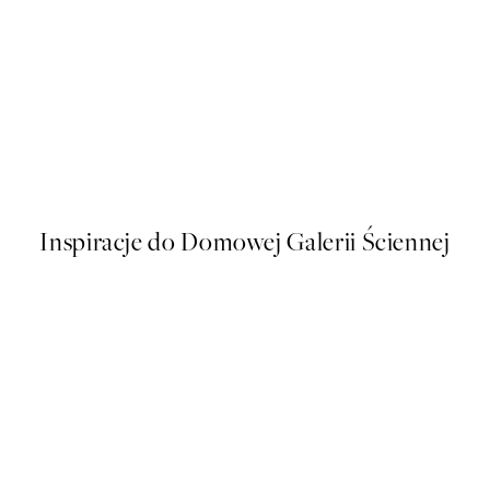
50%*
Traces of Light No2 Plakat
Od 32,23 zł
64,45 zł
Inspiracje do Domowej Galerii Ściennej