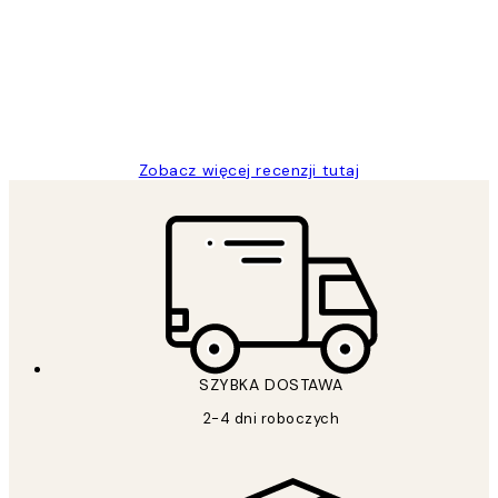
klientów
Excellent quality at a nice price
20 kwi
Magdalena B
Zobacz więcej recenzji tutaj
SZYBKA DOSTAWA
2-4 dni roboczych