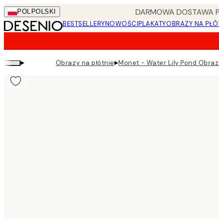
Skip
DARMOWA DOSTAWA PRZ
POL
POLSKI
to
BESTSELLERY
NOWOŚCI
PLAKATY
OBRAZY NA PŁÓ
main
content.
▸
▸
Obrazy na płótnie
Monet - Water Lily Pond Obraz