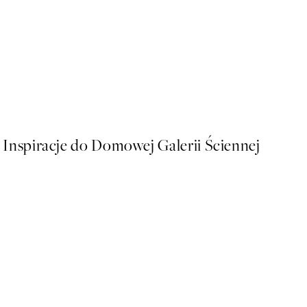
50%*
The Three Graces Plakat
Od 26,98 zł
53,95 zł
Inspiracje do Domowej Galerii Ściennej