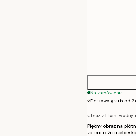
50x70 cm
70x100 cm
100x140 cm
Na zamówienie
Dostawa gratis od 2
Obraz z liliami wodny
Piękny obraz na płótn
zieleni, różu i niebie