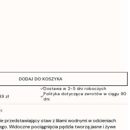
293,30 zł
419 zł
559,30 zł
799 zł
1609,30 zł
2299 zł
Brak ramki
DODAJ DO KOSZYKA
Dostawa w 2-5 dni roboczych
Polityka dotycząca zwrotów w ciągu 90
49 zł
dni
mi
ie przedstawiający staw z liliami wodnymi w odcieniach
skiego. Widoczne pociągnięcia pędzla tworzą jasne i żywe