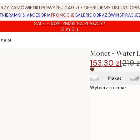
Y ZAMÓWIENIU POWYŻEJ 249 zł • OFERUJEMY USŁUGI OPR
TNIE
RAMKI & AKCESORIA
PROMOCJE
GALERIE OBRAZÓW
INSPIRACJE
SALE - 50% ZNIŻKI NA PLAKATY*
0 m
0 s
Ważny
do:
 na płótnie
2026-
08-
Monet - Water L
09
153,30 zł
219 z
Plakat
Wybierz rozmiar