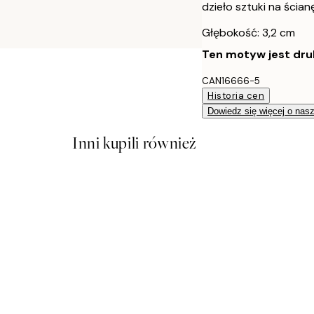
dzieło sztuki na ścian
Głębokość: 3,2 cm
Ten motyw jest druk
CAN16666-5
Historia cen
Dowiedz się więcej o nas
Inni kupili również