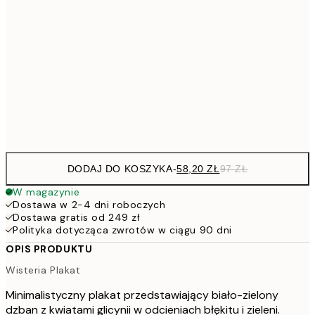
15
136,8
70x100 cm
22
317,4
100x150 cm
52
Frame
options
DODAJ DO KOSZYKA
-
58,20 ZŁ
97 ZŁ
W magazynie
Dostawa w 2-4 dni roboczych
Dostawa gratis od 249 zł
Polityka dotycząca zwrotów w ciągu 90 dni
OPIS PRODUKTU
Wisteria Plakat
Minimalistyczny plakat przedstawiający biało-zielony
dzban z kwiatami glicynii w odcieniach błękitu i zieleni.