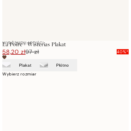
WYRÓŻNIENI ARTYŚCI
La Poire - Wisterias Plakat
58,20 zł
97 zł
40%*
Plakat
Płótno
Wybierz rozmiar