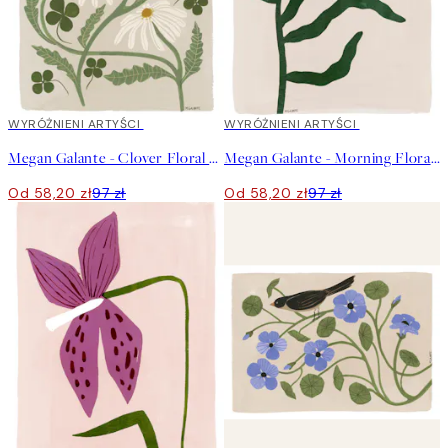
40%*
WYRÓŻNIENI ARTYŚCI
40%*
WYRÓŻNIENI ARTYŚCI
Megan Galante - Clover Floral Plakat
Megan Galante - Morning Floral Plakat
Od 58,20 zł
97 zł
Od 58,20 zł
97 zł