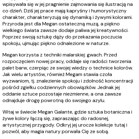
wpisywała się w jej pragnienie zajmowania się ilustracją na
co dzień. Dziś jej prace mają kapryśny i humorystyczny
charakter, charakteryzują się dynamiką i żywymi kolorami.
Przyroda jest dla Megan ostateczną muzą, a piękno
wielkiego świata zawsze dodaje paliwa jej kreatywności.
Poprzez swoją sztukę dąży do przekazania poczucia
spokoju, ujmując piękno odnalezione w naturze.
Megan korzysta z techniki malarskiej: gwach. Przed
rozpoczęciem nowej pracy, oddaje się radości tworzenia
palet barw, czerpiąc ze swojej wiedzy o technice kolorów.
Jak wielu artystów, również Megam stawia czoła
wyzwaniom, tj. znalezienie spokoju i zdolność koncentracji
pośród zgiełku codziennych obowiązków. Jednak jej
oddanie sztuce pozostaje niezmienne, a ona zawsze
odnajduje drogę powrotną do swojego azylu.
Witaj w świecie Megan Galante, gdzie sztuka botaniczna i
żywe kolory łączą się, zapraszając do radosnej,
artystycznej przygody. Odkryj jej urocze kolekcje tutaj i
pozwól, aby magia natury porwała Cię ze sobą.