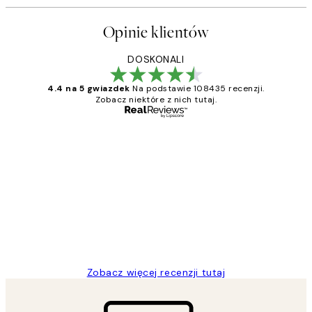
Opinie klientów
DOSKONALI
4.4 na 5 gwiazdek
Na podstawie 108435 recenzji.
Zobacz niektóre z nich tutaj.
Zweryfikowany kupujący
Opinie
klientów
Excellent quality at a nice price
20 kwi
Magdalena B
Zobacz więcej recenzji tutaj