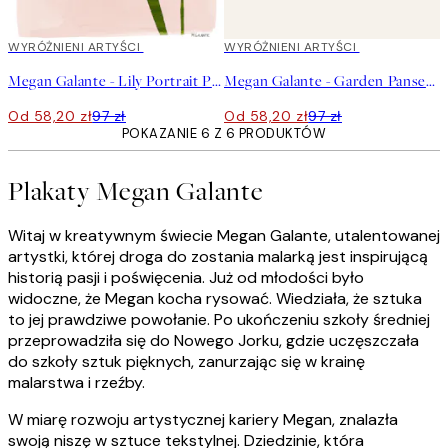
40%*
WYRÓŻNIENI ARTYŚCI
40%*
WYRÓŻNIENI ARTYŚCI
Megan Galante - Lily Portrait Plakat
Megan Galante - Garden Pansey Plakat
Od 58,20 zł
97 zł
Od 58,20 zł
97 zł
POKAZANIE 6 Z 6 PRODUKTÓW
Plakaty Megan Galante
Witaj w kreatywnym świecie Megan Galante, utalentowanej
artystki, której droga do zostania malarką jest inspirującą
historią pasji i poświęcenia. Już od młodości było
widoczne, że Megan kocha rysować. Wiedziała, że sztuka
to jej prawdziwe powołanie. Po ukończeniu szkoły średniej
przeprowadziła się do Nowego Jorku, gdzie uczęszczała
do szkoły sztuk pięknych, zanurzając się w krainę
malarstwa i rzeźby.
W miarę rozwoju artystycznej kariery Megan, znalazła
swoją niszę w sztuce tekstylnej. Dziedzinie, która