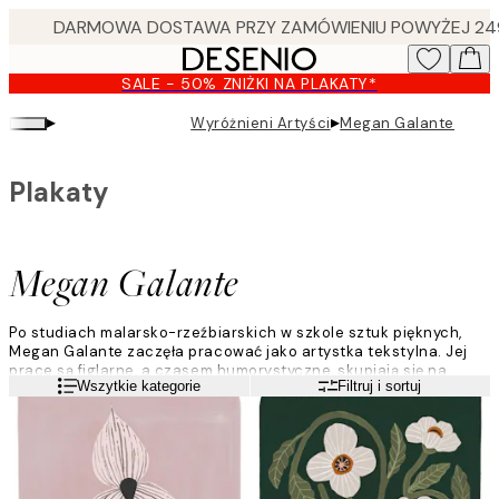
Skip
to
main
SALE - 50% ZNIŻKI NA PLAKATY*
content.
▸
▸
Wyróżnieni Artyści
Megan Galante
Plakaty
Megan Galante
Po studiach malarsko-rzeźbiarskich w szkole sztuk pięknych,
Megan Galante zaczęła pracować jako artystka tekstylna. Jej
prace są figlarne, a czasem humorystyczne, skupiają się na
Czytaj więcej
Wszytkie kategorie
Filtruj i sortuj
ruchu i kolorze, głównie przez pryzmat tematów botanicznych.
Inspiruje ją natura oraz nauka o historii i symbolice kwiatów.