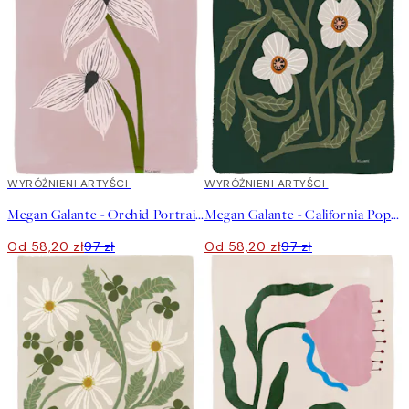
40%*
WYRÓŻNIENI ARTYŚCI
40%*
WYRÓŻNIENI ARTYŚCI
Megan Galante - Orchid Portrait Plakat
Megan Galante - California Poppy Plakat
Od 58,20 zł
97 zł
Od 58,20 zł
97 zł