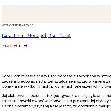
40%*
WYRÓŻNIENI ARTYŚCI
Kate Birch - Monopoly Car Plakat
71,40 zł
119 zł
Kate Birch mieszkająca w Utah dorastała zakochana w sztuce
zaczęła pracować nad przekształceniem sztuki w karierę za
pojawiła się w kilku filmach, programach telewizyjnych i głó
Jej ulubionym medium sztuki jest gwasz, a maluje głównie ma
takie jak kawałki owoców, słodycze lub grę cieni. Jej obrazy 
Cechą charakterystyczną Kate jest to, że codziennie maluje 