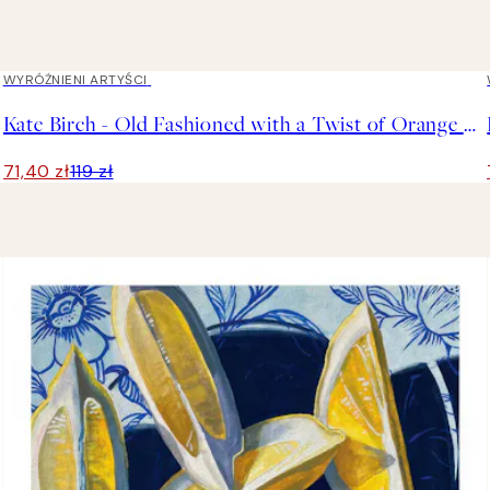
40%*
WYRÓŻNIENI ARTYŚCI
Kate Birch - Old Fashioned with a Twist of Orange Plakat
71,40 zł
119 zł