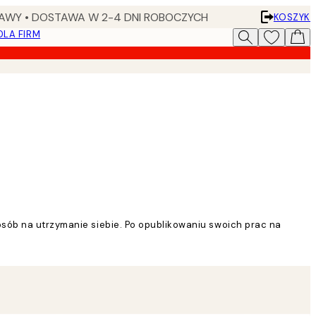
AWY • DOSTAWA W 2-4 DNI ROBOCZYCH
KOSZYK
DLA FIRM
posób na utrzymanie siebie. Po opublikowaniu swoich prac na
jak ważne mogą być te przedmioty dla ludzi. Te małe rzeczy często