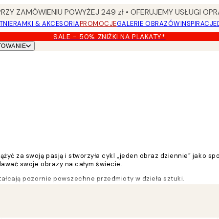
Y ZAMÓWIENIU POWYŻEJ 249 zł • OFERUJEMY USŁUGI OPR
TNIE
RAMKI & AKCESORIA
PROMOCJE
GALERIE OBRAZÓW
INSPIRACJE
SALE - 50% ZNIŻKI NA PLAKATY*
TOWANIE
żyć za swoją pasją i stworzyła cykl „jeden obraz dziennie” jako s
dawać swoje obrazy na całym świecie.
tałcają pozornie powszechne przedmioty w dzieła sztuki.
w mediach społecznościowych rozwinęłam się i uświadomiłam sobie, 
 sobą i z naszą przeszłością."