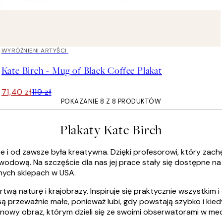
40%*
WYRÓŻNIENI ARTYŚCI
Kate Birch - Mug of Black Coffee Plakat
71,40 zł
119 zł
POKAZANIE 8 Z 8 PRODUKTÓW
Plakaty Kate Birch
 i od zawsze była kreatywna. Dzięki profesorowi, który zachę
wodową. Na szczęście dla nas jej prace stały się dostępne n
wnych sklepach w USA.
rtwą naturę i krajobrazy. Inspiruje się praktycznie wszystkim
są przeważnie małe, ponieważ lubi, gdy powstają szybko i kiedy
nowy obraz, którym dzieli się ze swoimi obserwatorami w medi