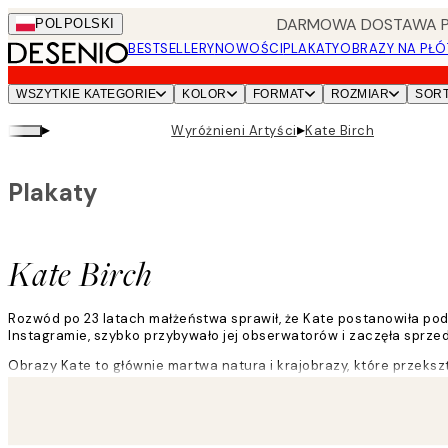
Skip
DARMOWA DOSTAWA PRZ
POL
POLSKI
to
BESTSELLERY
NOWOŚCI
PLAKATY
OBRAZY NA PŁÓ
main
content.
WSZYTKIE KATEGORIE
KOLOR
FORMAT
ROZMIAR
SOR
▸
▸
Wyróżnieni Artyści
Kate Birch
Plakaty
Kate Birch
Rozwód po 23 latach małżeństwa sprawił, że Kate postanowiła podą
Instagramie, szybko przybywało jej obserwatorów i zaczęła sprze
Obrazy Kate to głównie martwa natura i krajobrazy, które przeksz
Czytaj więcej
"W ciągu ostatnich kilku lat dzielenia się codziennymi obrazami 
zawierają historie, które składają się na nasze życie i łączą nas ze