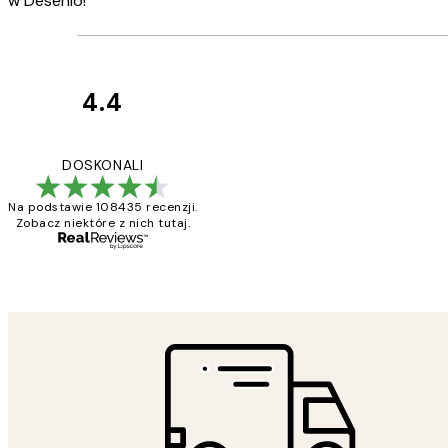
w Desenio!
4.4
Opinie
klientów
Excellent quality a
DOSKONALI
Na podstawie 108435 recenzji.
Zobacz niektóre z nich tutaj.
20 kwi
Magdalena B