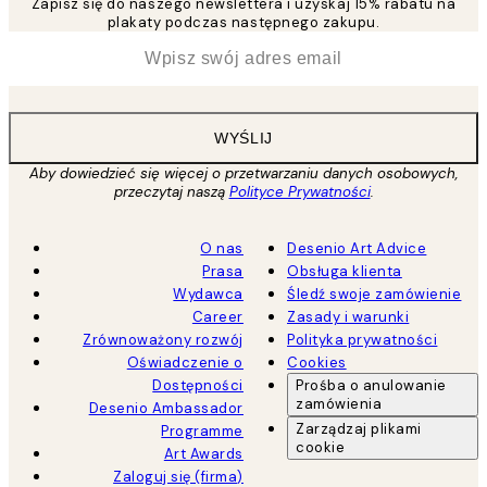
Zapisz się do naszego newslettera i uzyskaj 15% rabatu na
plakaty podczas następnego zakupu.
*
Email
WYŚLIJ
Aby dowiedzieć się więcej o przetwarzaniu danych osobowych,
przeczytaj naszą
Polityce Prywatności
.
O nas
Desenio Art Advice
Prasa
Obsługa klienta
Wydawca
Śledź swoje zamówienie
Career
Zasady i warunki
Zrównoważony rozwój
Polityka prywatności
Oświadczenie o
Cookies
Dostępności
Prośba o anulowanie
zamówienia
Desenio Ambassador
Zarządzaj plikami
Programme
cookie
Art Awards
Zaloguj się (firma)