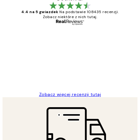
4.4 na 5 gwiazdek
Na podstawie 108435 recenzji.
Zobacz niektóre z nich tutaj.
Zweryfikowany kupujący
Opinie
klientów
Excellent quality at a nice price
20 kwi
Magdalena B
Zobacz więcej recenzji tutaj