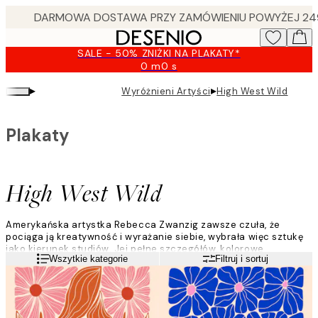
Skip
to
main
SALE - 50% ZNIŻKI NA PLAKATY*
content.
0 m
0 s
Ważny
do:
▸
▸
Wyróżnieni Artyści
High West Wild
2026-
08-
09
Plakaty
High West Wild
Amerykańska artystka Rebecca Zwanzig zawsze czuła, że
pociąga ją kreatywność i wyrażanie siebie, wybrała więc sztukę
jako kierunek studiów. Jej pełne szczegółów, kolorowe
Czytaj więcej
Wszytkie kategorie
Filtruj i sortuj
kompozycje odzwierciedlają istotę świata przyrody i wynikają z
fascynacji badaniami naukowymi nad roślinami i zwierzętami.
"Inspirują mnie tekstylia i ilustracje vintage, naukowa sztuka
botaniczna i typografia z lat 60. i 70. Lubię przedstawiać różne