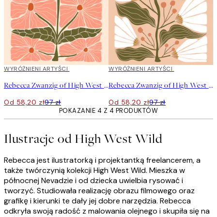
40%*
WYRÓŻNIENI ARTYŚCI
40%*
WYRÓŻNIENI ARTYŚCI
Rebecca Zwanzig of High West Wild - Franny Plakat
Rebecca Zwanzig of High West Wild - Maeve Plakat
Od 58,20 zł
97 zł
Od 58,20 zł
97 zł
POKAZANIE 4 Z 4 PRODUKTÓW
Ilustracje od High West Wild
Rebecca jest ilustratorką i projektantką freelancerem, a
także twórczynią kolekcji High West Wild. Mieszka w
północnej Nevadzie i od dziecka uwielbia rysować i
tworzyć. Studiowała realizację obrazu filmowego oraz
grafikę i kierunki te dały jej dobre narzędzia. Rebecca
odkryła swoją radość z malowania olejnego i skupiła się na