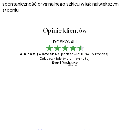
spontaniczność oryginalnego szkicu w jak największym
stopniu.
Opinie klientów
DOSKONALI
4.4 na 5 gwiazdek
Na podstawie 108435 recenzji.
Zobacz niektóre z nich tutaj.
Zweryfikowany kupujący
Opinie
klientów
Excellent quality at a nice price
20 kwi
Magdalena B