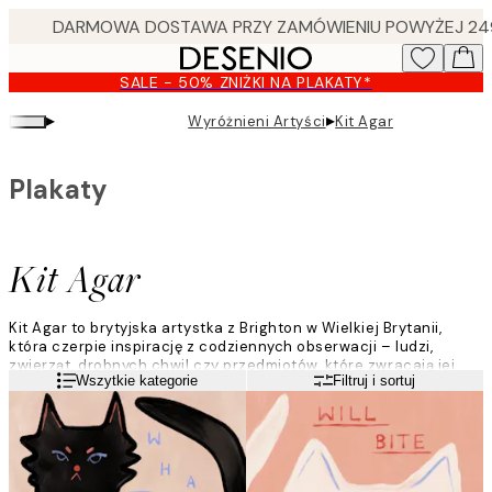
Skip
to
main
SALE - 50% ZNIŻKI NA PLAKATY*
content.
▸
▸
Wyróżnieni Artyści
Kit Agar
Plakaty
Kit Agar
Kit Agar​ to brytyjska artystka z Brighton w Wielkiej Brytanii,
która czerpie inspirację z codziennych obserwacji – ludzi,
zwierząt, drobnych chwil czy przedmiotów, które zwracają jej
Czytaj więcej
Wszytkie kategorie
Filtruj i sortuj
uwagę. Studiowała ilustrację na University of the Arts w
Londynie, którą ukończyła w 2017 roku.