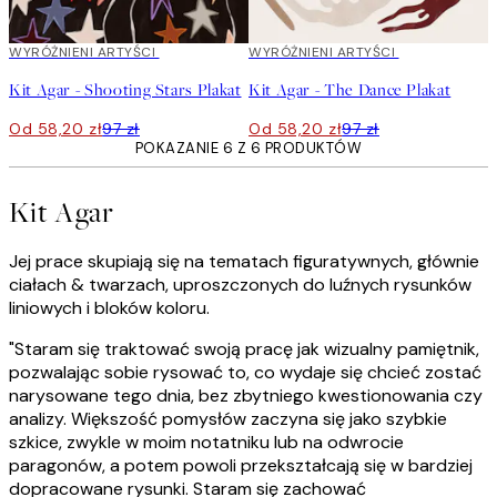
40%*
WYRÓŻNIENI ARTYŚCI
40%*
WYRÓŻNIENI ARTYŚCI
Kit Agar - Shooting Stars Plakat
Kit Agar - The Dance Plakat
Od 58,20 zł
97 zł
Od 58,20 zł
97 zł
POKAZANIE 6 Z 6 PRODUKTÓW
Kit Agar
Jej prace skupiają się na tematach figuratywnych, głównie
ciałach & twarzach, uproszczonych do luźnych rysunków
liniowych i bloków koloru.
"Staram się traktować swoją pracę jak wizualny pamiętnik,
pozwalając sobie rysować to, co wydaje się chcieć zostać
narysowane tego dnia, bez zbytniego kwestionowania czy
analizy. Większość pomysłów zaczyna się jako szybkie
szkice, zwykle w moim notatniku lub na odwrocie
paragonów, a potem powoli przekształcają się w bardziej
dopracowane rysunki. Staram się zachować