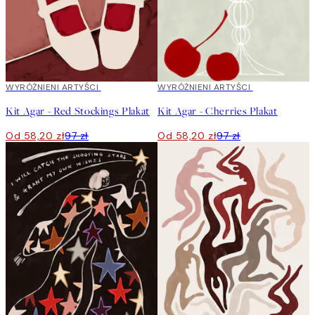
40%*
WYRÓŻNIENI ARTYŚCI
40%*
WYRÓŻNIENI ARTYŚCI
Kit Agar - Red Stockings Plakat
Kit Agar - Cherries Plakat
Od 58,20 zł
97 zł
Od 58,20 zł
97 zł