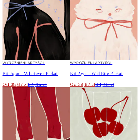
40%*
WYRÓŻNIENI ARTYŚCI
40%*
WYRÓŻNIENI ARTYŚCI
Kit Agar - Whatever Plakat
Kit Agar - Will Bite Plakat
Od 38,67 zł
64,45 zł
Od 38,67 zł
64,45 zł