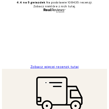
4.4 na 5 gwiazdek
Na podstawie 108435 recenzji.
Zobacz niektóre z nich tutaj.
Zweryfikowany kupujący
Opinie
klientów
Excellent quality at a nice price
20 kwi
Magdalena B
Zobacz więcej recenzji tutaj