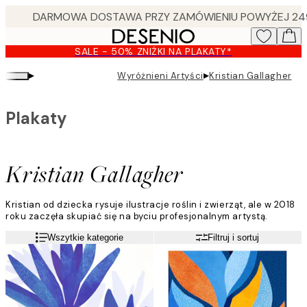
Skip
to
main
SALE - 50% ZNIŻKI NA PLAKATY*
content.
▸
▸
Wyróżnieni Artyści
Kristian Gallagher
Plakaty
Kristian Gallagher
Kristian od dziecka rysuje ilustracje roślin i zwierząt, ale w 2018
roku zaczęła skupiać się na byciu profesjonalnym artystą.
Uważa swoją sztukę za sukces, jeśli wywołuje ona uśmiech na
Czytaj więcej
Wszytkie kategorie
Filtruj i sortuj
twarzach ludzi - swoimi kolorowymi i kapryśnymi rysunkami
chce wywołać radość.
Najczęściej używa akrylu, gwaszu i akwareli, Kristian pracuje
również cyfrowo i często eksperymentuje z różnymi mediami, aby
osiągnąć pożądany rezultat.