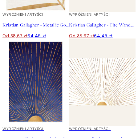
40%*
WYRÓŻNIENI ARTYŚCI
40%*
WYRÓŻNIENI ARTYŚCI
Kristian Gallagher - Metallic Gold Palm Leaf Plakat
Kristian Gallagher - The Wanderer Plakat
Od 38,67 zł
64,45 zł
Od 38,67 zł
64,45 zł
40%*
WYRÓŻNIENI ARTYŚCI
40%*
WYRÓŻNIENI ARTYŚCI