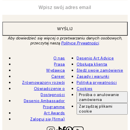
*
Email
WYŚLIJ
Aby dowiedzieć się więcej o przetwarzaniu danych osobowych,
przeczytaj naszą
Polityce Prywatności
.
O nas
Desenio Art Advice
Prasa
Obsługa klienta
Wydawca
Śledź swoje zamówienie
Career
Zasady i warunki
Zrównoważony rozwój
Polityka prywatności
Oświadczenie o
Cookies
Dostępności
Prośba o anulowanie
zamówienia
Desenio Ambassador
Zarządzaj plikami
Programme
cookie
Art Awards
Zaloguj się (firma)