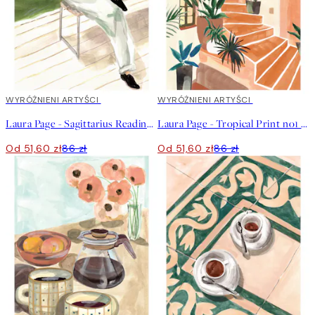
40%*
WYRÓŻNIENI ARTYŚCI
40%*
WYRÓŻNIENI ARTYŚCI
Laura Page - Sagittarius Reading Plakat
Laura Page - Tropical Print no1 Plakat
Od 51,60 zł
86 zł
Od 51,60 zł
86 zł