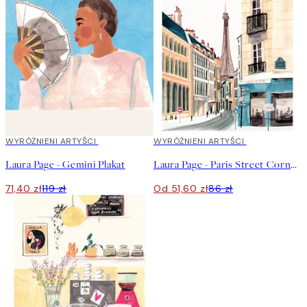
40%*
WYRÓŻNIENI ARTYŚCI
40%*
WYRÓŻNIENI ARTYŚCI
Laura Page - Gemini Plakat
Laura Page - Paris Street Corner Plakat
71,40 zł
119 zł
Od 51,60 zł
86 zł