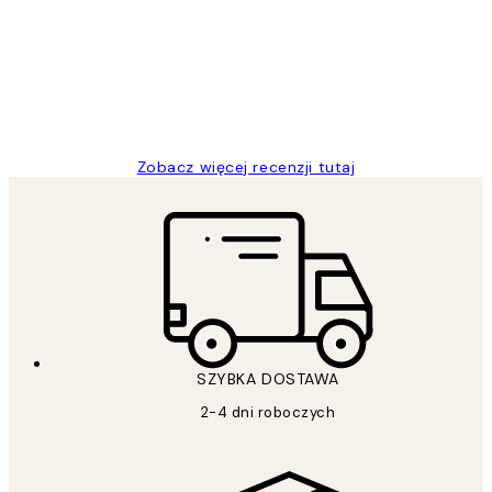
klientów
Excellent quality at a nice price
20 kwi
Magdalena B
Zobacz więcej recenzji tutaj
SZYBKA DOSTAWA
2-4 dni roboczych