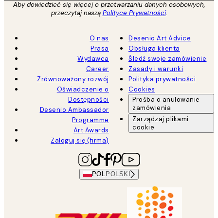
Aby dowiedzieć się więcej o przetwarzaniu danych osobowych,
przeczytaj naszą
Polityce Prywatności
.
O nas
Desenio Art Advice
Prasa
Obsługa klienta
Wydawca
Śledź swoje zamówienie
Career
Zasady i warunki
Zrównoważony rozwój
Polityka prywatności
Oświadczenie o
Cookies
Dostępności
Prośba o anulowanie
zamówienia
Desenio Ambassador
Zarządzaj plikami
Programme
cookie
Art Awards
Zaloguj się (firma)
POL
POLSKI