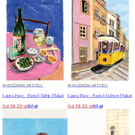
40%*
WYRÓŻNIENI ARTYŚCI
40%*
WYRÓŻNIENI ARTYŚCI
Laura Page - Pastel Table Plakat
Laura Page - Pastel Lisbon Plakat
Od 58,20 zł
97 zł
Od 58,20 zł
97 zł