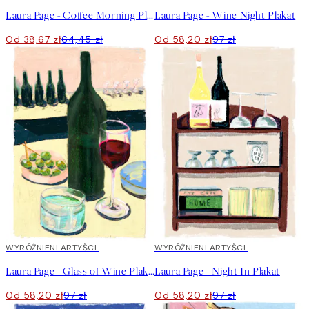
Laura Page - Coffee Morning Plakat
Laura Page - Wine Night Plakat
Od 38,67 zł
64,45 zł
Od 58,20 zł
97 zł
40%*
WYRÓŻNIENI ARTYŚCI
40%*
WYRÓŻNIENI ARTYŚCI
Laura Page - Glass of Wine Plakat
Laura Page - Night In Plakat
Od 58,20 zł
97 zł
Od 58,20 zł
97 zł