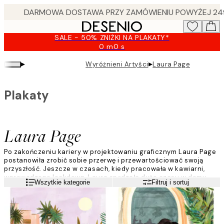
Skip
to
main
SALE - 50% ZNIŻKI NA PLAKATY*
content.
0 m
0 s
Ważny
do:
▸
▸
Wyróżnieni Artyści
Laura Page
2026-
08-
09
Plakaty
Laura Page
Po zakończeniu kariery w projektowaniu graficznym Laura Page
postanowiła zrobić sobie przerwę i przewartościować swoją
przyszłość. Jeszcze w czasach, kiedy pracowała w kawiarni,
wprowadzono lockdown. Laura spędzała dużo czasu w domu,
Czytaj więcej
Wszytkie kategorie
Filtruj i sortuj
dlatego też wyciągnęła farby i postanowiła dać swojej
kreatywności rozkwitnąć.
"Inspirują mnie moje marzenia, np. podróżowanie po świecie w
kamperze, piękne miejsca, w których byłam lub chciałbym