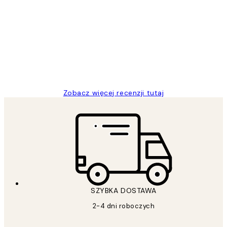
Opinie
klientów
Excellent quality at a nice price
20 kwi
Magdalena B
Zobacz więcej recenzji tutaj
SZYBKA DOSTAWA
2-4 dni roboczych