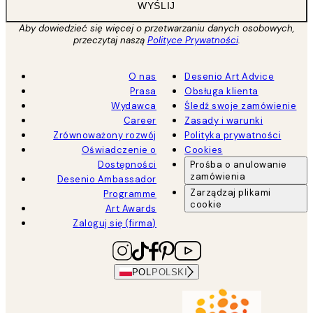
WYŚLIJ
Aby dowiedzieć się więcej o przetwarzaniu danych osobowych,
przeczytaj naszą
Polityce Prywatności
.
O nas
Desenio Art Advice
Prasa
Obsługa klienta
Wydawca
Śledź swoje zamówienie
Career
Zasady i warunki
Zrównoważony rozwój
Polityka prywatności
Oświadczenie o
Cookies
Dostępności
Prośba o anulowanie
zamówienia
Desenio Ambassador
Zarządzaj plikami
Programme
cookie
Art Awards
Zaloguj się (firma)
POL
POLSKI